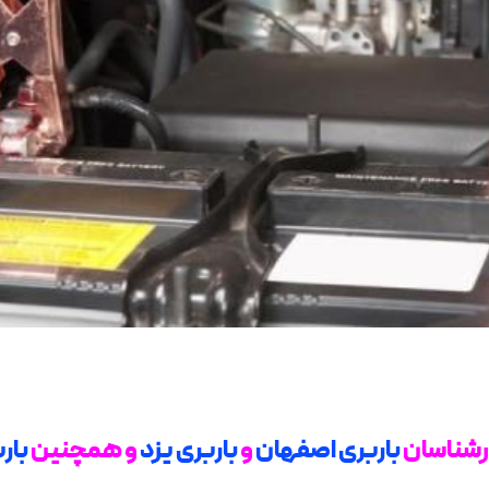
ارشناسان
باربری اصفهان
و
باربری یزد
و همچنین
بار