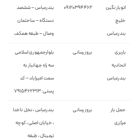
اتوبار نگین
۰۹۱۲۰۳۹۴۴۶۲
بندرعباس – ششصد
خلیج
دستگاه – ساختمان
بندرعباس
وصال – طبقه همکف
باربری
بروز رسانی
بلوارجمهوری اسلامی
اتحادیه
سه راه جهانبار به
بندرعباس
سمت امیراباد – کد
پستی: ۷۹۱۵۴۶۲۳۱۳
حمل بار
بروز رسانی
بندرعباس ، نخل ناخدا
مرکزی
، خیابان اصلی ، کوچه
ترمینال ، طبقه