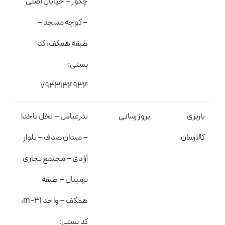
چکور – خیابان اصلی
– کوچه مسجد –
طبقه همکف، کد
پستی:
۷۹۳۳۱۳۴۹۳۴
باربری
بروز رسانی
ندرعباس – نخل ناخدا
کالارسان
– میدان صدف – بلوار
آزادی – مجتمع تجاری
ترمینال – طبقه
همکف – واحد m-31،
کد پستی: