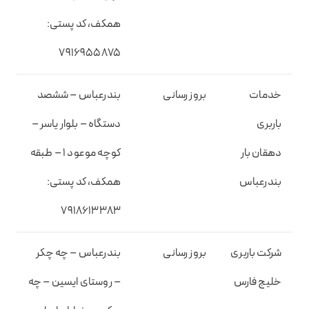
همکف، کد پستی:
۷۹۱۶۹۵۵۸۷۵
خدمات
بروز رسانی
بندرعباس – ششصد
باربری
دستگاه – بلوار یاسر –
دهقان بار
کوچه موعود ۱ – طبقه
بندرعباس
همکف، کد پستی:
۷۹۱۸۶۱۳۳۸۳
شرکت باربری
بروز رسانی
بندرعباس – چه چکر
خلیج فارس
– روستای ایسین – چه