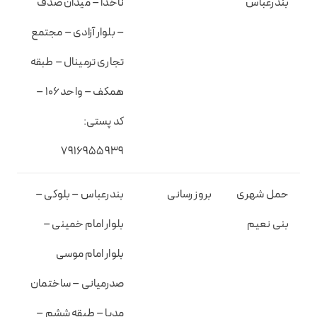
بندرعباس
ناخدا – میدان صدف
– بلوار آزادی – مجتمع
تجاری ترمینال – طبقه
همکف – واحد ۱۰۶ –
کد پستی:
۷۹۱۶۹۵۵۹۳۹
حمل شهری
بروز رسانی
بندرعباس – بلوکی –
بنی نعیم
بلوار امام خمینی –
بلوار امام موسی
صدرمیانی – ساختمان
مدیا – طبقه ششم –