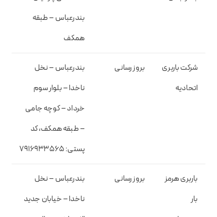
بندرعباس – طبقه
همکف
شرکت باربری
بروز رسانی
بندرعباس – نخل
اتحادیه
ناخدا – بلوار سوم
خرداد – کوچه جامی
– طبقه همکف، کد
پستی: ۷۹۱۶۹۳۳۵۶۵
باربری هرمز
بروز رسانی
بندرعباس – نخل
بار
ناخدا – خیابان جدید