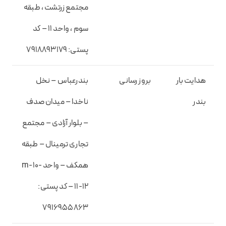
مجتمع زرتشت ، طبقه
سوم ، واحد ۱۱ – کد
پستی: ۷۹۱۸۸۹۳۱۷۹
هدایت بار
بروز رسانی
بندرعباس – نخل
بندر
ناخدا – میدان صدف
– بلوار آزادی – مجتمع
تجاری ترمینال – طبقه
همکف – واحد m-10-
11-12 – کد پستی:
۷۹۱۶۹۵۵۸۶۳