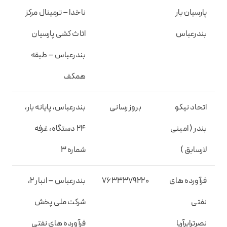
پارسیان بار
ناخدا – ترمینال مرکز
بندرعباس
اثاث کشی پارسیان
بندرعباس – طبقه
همکف
اتحاد نیکو
بروز رسانی
بندرعباس، پایانه بار،
بندر ( امینی
۲۴ دستگاه، غرفه
لارسابق )
شماره ۳
فرآورده های
۷۶۳۳۳۷۹۲۲۰
بندرعباس – انبار ۲،
نفتی
شرکت ملی پخش
نصرترابرآریا
فرآورده های نفتی