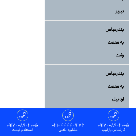
تبریز
بندرعباس
به مقصد
رشت
بندرعباس
به مقصد
اردبیل
بندرعباس
0917-089-2005
021-4444-9176
0917-089-2005
به مقصد
کارشناس بارکوب
مشاوره تلفنی
استعلام قیمت