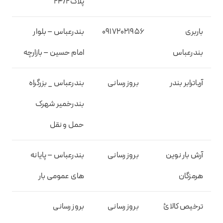
پلاک۲۴/۲
باربری
۰۹۱۷۲۰۲۱۹۵۶
بندرعباس – بلوار
بندرعباس
امام حسین – بازارچه
آریاترابر بندر
بروز رسانی
بندرعباس _ بزرگراه
بندرخمیر شهرک
حمل و نقل
آرش بار نوین
بروز رسانی
بندرعباس – پایانه
هرمزگان
های عمومی بار
ترخیص کالائ
بروز رسانی
بروز رسانی