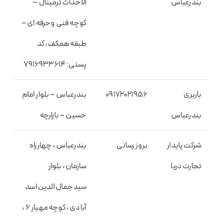
بندرعباس
الاحداث ترمینال –
کوچه فنی وحرفه ای –
طبقه همکف، کد
پستی: ۷۹۱۶۹۳۳۶۱۴
باربری
۰۹۱۷۲۰۲۱۹۵۶
بندرعباس – بلوار امام
بندرعباس
حسین – بازارچه
شرکت پایدار
بروز رسانی
بندرعباس ، چهارراه
تجارت دریا
سازمان ، بلوار
سیدجمال الدین اسد
آبادی ، کوچه مهیار ۶ ،