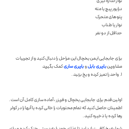
نوار اندازه گیری
درایور پیچ یا مته
پتوهای متحرک
نوار یا طناب
حداقل از دو نفر
برای جابجایی ایمن یخچال این مراحل را دنبال کنید و از تجربیات
مشاورین
باربری بابل
و
باربری ساری
کمک بگیرید
1. واحد را تمیز کرده و یخ بزنید .
اولین قدم برای جابجایی یخچال و فریزر ، آماده سازی کامل آن است .
اطمینان حاصل کنید که تمام محتویات را خالی کرده یا آنها را در کولر
رها کرده یا ذخیره کنید .
شما به یخ کافی نیاز دارید تا غذای خود را به درستی خنک کرده و برای