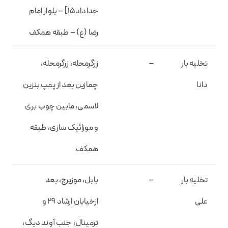
خداداد۱۵] – بلوار امام
رضا (ع) – طبقه همکف
تخلیه بار
–
زرگرمحله، زرگرمحله،
دانا
چمازین بعد از پمپ بنزین
لاسمی، مابین چوب بری
و موزائیک سازی، طبقه
همکف
تخلیه بار
–
بابل، موزیرج، بعد
علی
ازخیابان ارشاد ۲۹ و
ترمینال، جنب آوند دیگ،