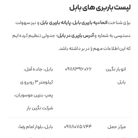
لیست باربری های بابل
برای شناخت
اتحادیه باربری بابل
،
پایانه باربری بابل
و نیز سهولت
دسترسی به شماره و‌
آدرس باربری در بابل
؛ جدولی تنظیم کرده ایم
که این اطلاعات مهم را در بر داشته باشد.
اتوبار نگین
09118396066
بابل، جاده آمل،
بابل
کیلومتر ۳ روبروی
پمپ بنزین موسویان،
شرکت نگین بار
مرکز حمل
09118075744
بابل، بلوار امام رضا،