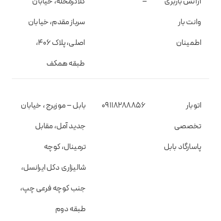
آژانس باربری
–
کلاگرمحله، خیابان
وانت بار
سرباز مقدم، خیابان
اطمینان
اصلی، پلاک ۴۰۶،
طبقه همکف
اتوبار
09118288856
بابل – موزیرج ، خیابان
تخصصی
جدید آمل، مقابل
پاسارگاد بابل
ترمینال، کوچه
شالیزاری دکل ایرانسل،
جنب کوچه فرعی چپ،
طبقه دوم