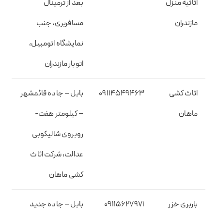
اثاثیه منزل
بعد از ترمینال
مازندران
مسافربری، جنب
نمایشگاه اتومبیل،
اتوبار مازندران
اثاث کشی
09114549463
بابل – جاده قائمشهر
ماهان
– کیلومتر هفت-
روبروی شالیکوبی
عدالت، شرکت اثاث
کشی ماهان
باربری خزر
09115627971
بابل – جاده جدید