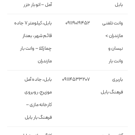
بابل
آمل – اتوبار خزر
وانت تلفنی
09119019452
بابل، کیلومتر ۷ جاده
مازندران >
قائم شهر، بعداز
نیسان و
چمازکلا – وانت بار
وانت بار
مازندران
باربری
09114533207
بابل، جاده آمل
فرهنگ بابل
موزیرج، روبروی
کارخانه مازی –
فرهنگ بار بابل