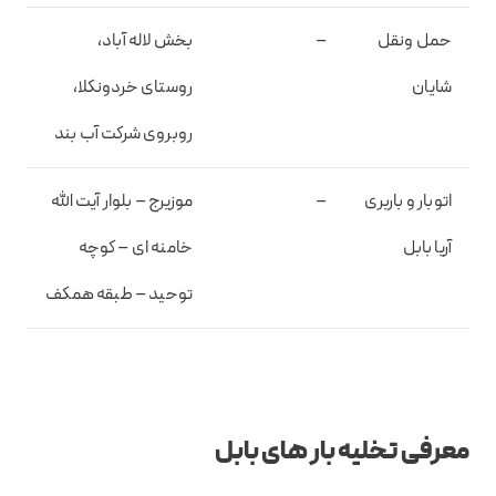
حمل ونقل
–
بخش لاله آباد،
شایان
روستای خردونکلا،
روبروی شرکت آب بند
اتوبار و باربری
–
موزیرج – بلوار آیت الله
آریا بابل
خامنه ای – کوچه
توحید – طبقه همکف
معرفی تخلیه بار های بابل