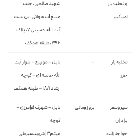
و تخلیه بار
شهید صالحی، جنب
امیرکبیر
منبع آب هوائی، بن بست
آیت الله حسینی ۷، پلاک
۳۹۶، طبقه همکف
تخلیه بار
–
بابل – موزیرج – بلوار آیت
خزر
الله خامنه ای – کوچه
ارشاد ۱۸/۱ – طبقه همکف
سیروسفر
بروز رسانی
بابل – شهرک فرامرزی –
برادران
کوچه
خواجه زاده
میثم۳[شهیدسبزعلی