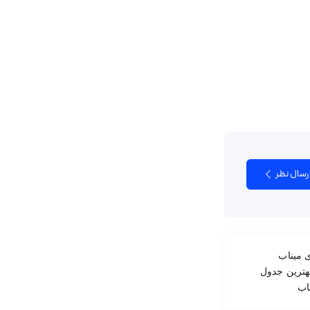
رسال نظر
 میناب
0917089200 بهترین جدول
اب