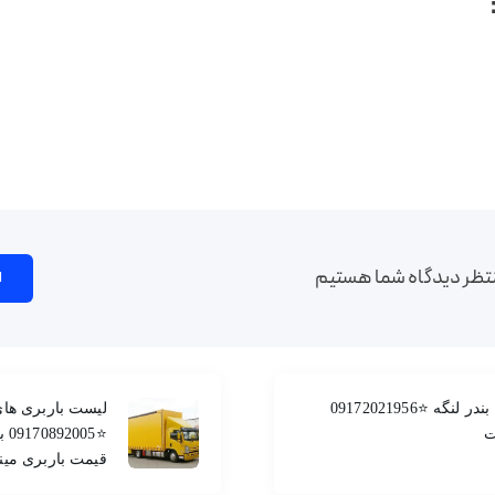
تظر دیدگاه شما هستیم
ا
لیست باربری های بندر لنگه ⭐️09172021956
لیست باربری های
ت
⭐️5
قیمت باربری مین