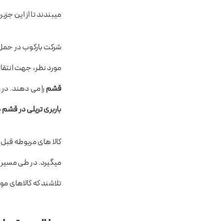
میبندند تا از این جزیر
شرکت بارکوب در حمل اث
مورد نظر، جهت انتقا
قشم
را می دهند. در م
باربری تریلی در قشم
ب
کالا های مربوطه قب
میگیرد. در طی مسیر ت
تلاشند که کالاهای م