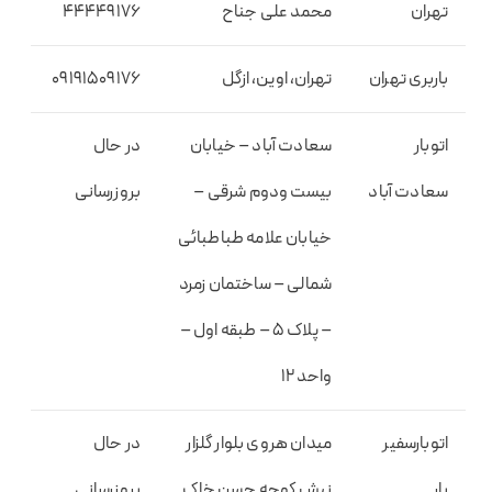
تهران
محمد علی جناح
44449176
باربری تهران
تهران، اوین، ازگل
09191509176
اتوبار
سعادت آباد – خیابان
در حال
سعادت آباد
بیست ودوم شرقی –
بروزرسانی
خیابان علامه طباطبائی
شمالی – ساختمان زمرد
– پلاک 5 – طبقه اول –
واحد 12
اتوبارسفیر
میدان هروی بلوار گلزار
در حال
بار
نبش کوچه حسن خاک
بروزرسانی