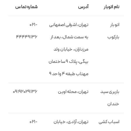
نام اتوبار
آدرس
شماره تماس
اتوبار
تهران، اشرفی اصفهانی
021-
بارکوب
به سمت شمال، بعد از
44449136
مرزداران، خیابان ولد
بیگی، پلاک 9 ساختمان
مهتاب طبقه 4 واحد 9
باربری سید
تهران، محله اوین
09192029136
خندان
اسباب کشی
تهران، آزادی، خیابان
021-