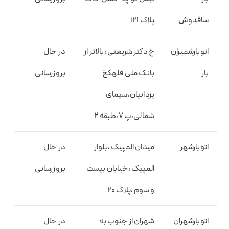
ساقدوش
پلاک 121
اتوبارشمیران
خ دکتر شریعتی ،بالاتر از
در حال
بار
بانک ملی قلهکخ
بروزرسانی
یزدانیان،سیمای
شمالی،پ 7،طبقه 2
اتوبارشهر
میدان المپیک ،بلوار
در حال
المپیک ،خیابان بیست
بروزرسانی
و سوم ،پلاک 20
اتوبارشهران
شهران از جنوب به
در حال