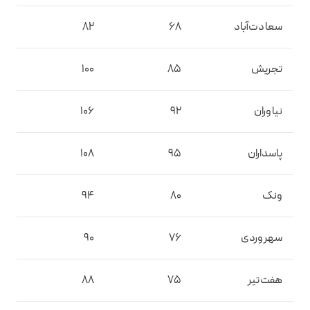
سعادت‌آباد
68
82
تجریش
85
100
نیاوران
92
106
پاسداران
95
108
ونک
80
94
سهروردی
76
90
هفت‌تیر
75
88