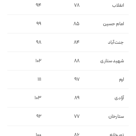
انقلاب
78
94
امام حسین
85
99
جنت‌آباد
84
98
شهید ستاری
88
102
ارم
97
111
آزادی
89
103
ستارخان
77
92
توپخانه
86
100