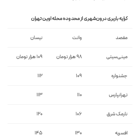
کرایه باربری درون‌شهری از محدوده محله اوین تهران
مقصد
وانت
نیسان
مینی‌سیتی
98 هزار تومان
109 هزار تومان
جشنواره
109
112
تهرانپارس
110
113
نارمک شرق
106
120
افسریه
130
145