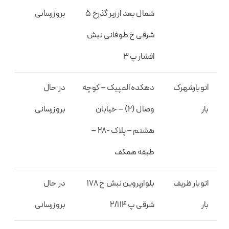
شمال بعد از زیر گذرخ 5
بروزرسانی
شرقی خ طوفانی نبش
افشار پ 3
اتوبارشهرک
دهکده المپیک – کوچه
در حال
بار
وصال (2) – خیابان
بروزرسانی
هشتم – پلاک -28 –
طبقه همکف
اتوبار ظریف
بلوارپروین نبش خ 178
در حال
بار
شرقی پ 2/114
بروزرسانی