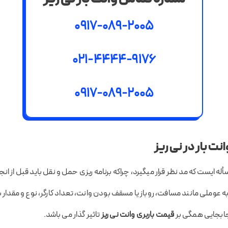
0917-089-2005
021-4444-9176
0917-089-2005
ت بار در نی ریز
أله ایست که مد نظر قرار میگیرد، چراکه برنامه ریزی حمل و نقل باید قبل از انج
ه عوملی مانند مسافت، روباز یا مسقف بودن وانت، تعداد کارگر، نوع و مقدار ب
جابجایی همگی بر
قیمت باربری وانت نی ریز
تاثیر گذار می باشد.