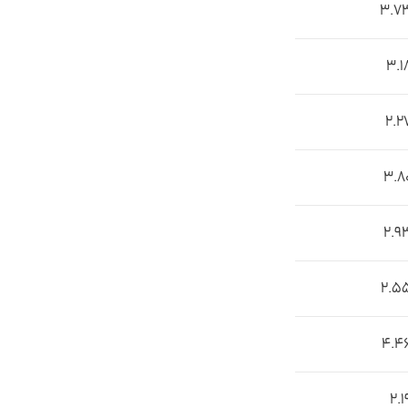
۳.۷۳
۳.۱
۲.۲
۳.۸
۲.۹
2.۵۵
۴.۴
۲.۱