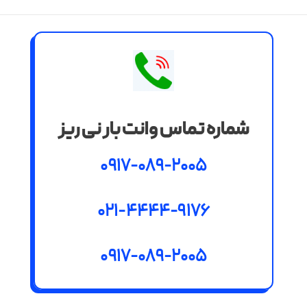
شماره تماس وانت بار نی ریز
0917-089-2005
021-4444-9176
0917-089-2005