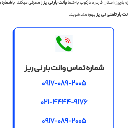
 باربری استان فارس، بارکوب به شما
وانت بار نی ریز
را معرفی میکند. با
شماره وا
نت بار تلفنی نی ریز
بهره مند شوید.
شماره تماس وانت بار نی ریز
0917-089-2005
021-4444-9176
0917-089-2005