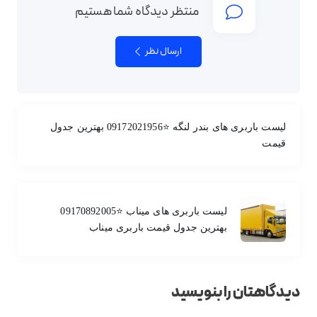
منتظر دیدگاه شما هستیم
ارسال نظر
لیست باربری های بندر لنگه ⭐️09172021956 بهترین جدول
قیمت
لیست باربری های میناب ⭐️09170892005
بهترین جدول قیمت باربری میناب
دیدگاهتان را بنویسید