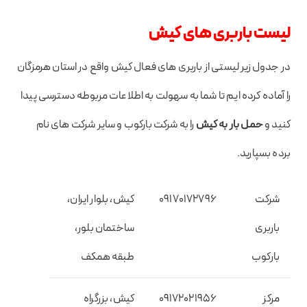
لیست باربری های کیش
در جدول زیر لیستی از باربری های فعال کیش واقع در استان هرمزگان
را آماده کرده ایم تا شما به سهولت به اطلاعات مربوطه دسترسی پیدا
کنید و
حمل بار به کیش
را به شرکت بارکوب و سایر شرکت های نام
برده بسپارید.
شرکت
۰۹۱۷۰۱۷۲۷۹۶
کیش، بلوار ایران،
باربری
ساختمان بلور،
بارکوب
طبقه همکف
مرکز
️09172021956
کیش، بزرگراه