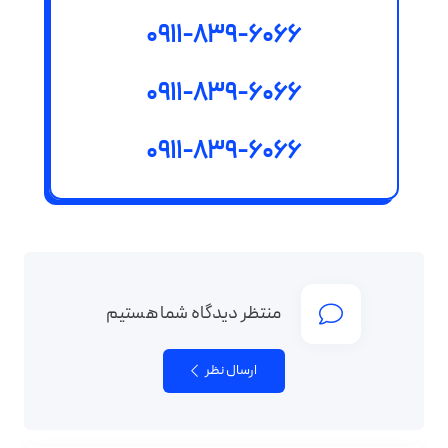
0911-839-6066
0911-839-6066
0911-839-6066
منتظر دیدگاه شما هستیم
ارسال نظر