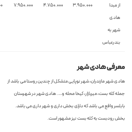
از مبدا
۳.9۵0.000
4.7۵0.000
7.9۵0.000
00
هادی
شهر به
بندرعباس
معرفی هادی شهر
هادی شهر مازندران، شهر نوپایی متشکل از چندین روستا می باشد از
جمله کله بست، میربازار، کیخا محله و… . هادی شهر در شهرستان
بابلسر واقع می باشد که دارای بخش داری و شهر داری می باشد.
بخش رودبست به کله بست نیز مشهور است.