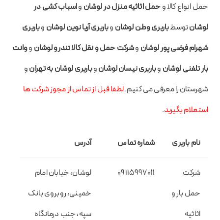
حمل انواع کالا و
حمل اثاثیه منزل در لوشان
و
اسباب کشی در
لوشان
توسط
باربری وطن لوشان
و
باربری آریا نوین لوشان
و
باربری
شهرام فرضی پور لوشان
و
شرکت حمل و نقل کالا تندرو لوشان
و
وانت
بار تلفنی لوشان
و
ب
اربری نیسان لوشان
و
باربری لوشان به تهران
و
شهرستان را معرفی می کنیم.
لطفا قبل از تماس از مجوز شرکت ها
استعلام بگیرید.
نام باربری
شماره تماس
آدرس
شرکت
09115997011
لوشان، خیابان امام
حمل بار و
خمینی، روبروی بانک
اثاثیه
سپه، جنب درمانگاه