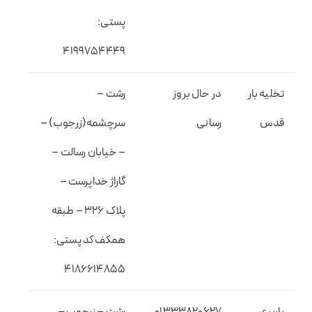
پستی:
۴۱۹۹۷۵۴۴۴۹
تخلیه بار
در حال بروز
رشت –
قدس
رسانی
سرچشمه(زرجوب) –
– خیابان رسالت –
گاراژ خداپرست –
پلاک ۳۲۶ – طبقه
همکف کد پستی:
۴۱۸۶۶۱۴۸۵۵
باربری
01333820627
رشت – زرجوب –