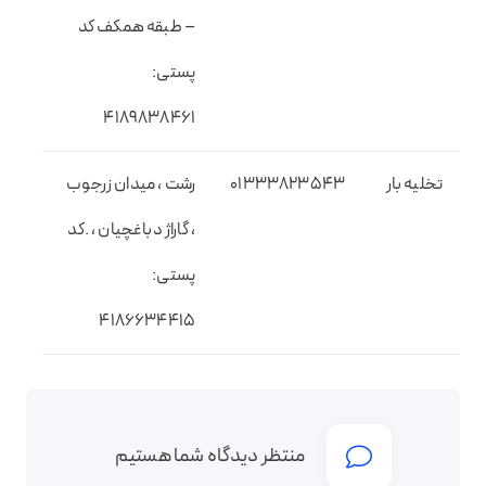
– طبقه همکف کد
پستی:
۴۱۸۹۸۳۸۴۶۱
تخلیه بار
01333823543
رشت ، میدان زرجوب
، گاراژ دباغچیان ، .کد
پستی:
۴۱۸۶۶۳۴۴۱۵
منتظر دیدگاه شما هستیم