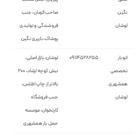
نگین
صاحب الزمان، جنب
لوشان
فروشندگی و تولیدی
پوشاک، باربری نگین
اتوبار
09114528255
لوشان، بازار اصلی،
تخصصی
نبش کوچه ارشاد، 200
همشهری
بالاتر از چاپ اطلس،
لوشان
جنب فروشگاه
کارتخوان، موسسه
حمل بار همشهری