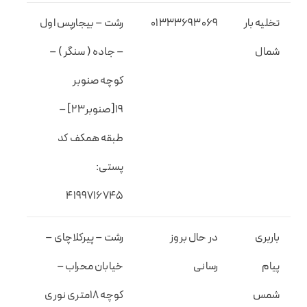
تخلیه بار
01333693069
رشت – بیجارپس اول
شمال
– جاده ( سنگر ) –
کوچه صنوبر
۱۹[صنوبر۲۳] –
طبقه همکف کد
پستی:
۴۱۹۹۷۱۶۷۴۵
باربری
در حال بروز
رشت – پیرکلاچای –
پیام
رسانی
خیابان محراب –
شمس
کوچه ۱۸متری نوری