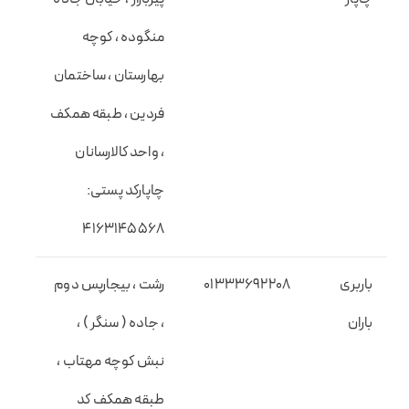
منگوده ، کوچه
بهارستان ، ساختمان
فردین ، طبقه همکف
، واحد کالارسانان
چاپارکد پستی:
۴۱۶۳۱۴۵۵۶۸
باربری
01333692208
رشت ، بیجارپس دوم
باران
، جاده ( سنگر ) ،
نبش کوچه مهتاب ،
طبقه همکف کد