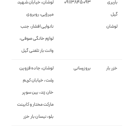
باربری
09113845093
لوشان، خیابان شهید
گیل
میرزایی، روبروی
لوشان
نانوایی افشار، جنب
لوازم خانگی صوفی،
وانت بار تلفنی گیل
خزر بار
بروزرسانی
لوشان، جاده قزوین
رشت، خیابان کریم
خان زند، بین سوپر
مارکت مختار و کابینت
بلو، نیسان بار خزر