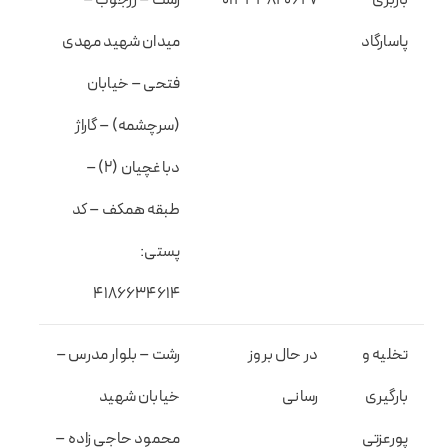
پاسارگاد
میدان شهید مهدی
فتحی – خیابان
(سرچشمه) – گاراژ
دباغچیان (۲) –
طبقه همکف – کد
پستی:
۴۱۸۶۶۳۴۶۱۴
تخلیه و
در حال بروز
رشت – بلوار مدرس –
بارگیری
رسانی
خیابان شهید
پورعزتی
محمود حاجی زاده –