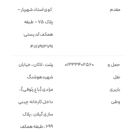
مقدم
کوی استاد شهریار –
پلاک ۷۵ – طبقه
همکف کد پستی:
۴۱۸۷۹۱۳۷۹۱
حمل و
01333402560
رشت ، لاکان ، خیابان
نقل
شهیدهوشنگ
باربری
مرادی [باغ رئوفی] ،
وطن
داخل کارخانه چینی
سازی گیلان ، پلاک
۶۹۹ ، طبقه همکف