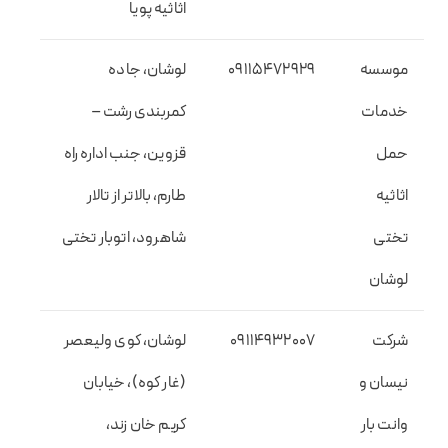
اثاثیه پویا
موسسه
09115472929
لوشان، جاده
خدمات
کمربندی رشت –
حمل
قزوین، جنب اداره راه
اثاثیه
طارم، بالاتر از تالار
تختی
شاهرود، اتوبار تختی
لوشان
شرکت
09114932007
لوشان، کوی ولیعصر
نیسان و
(غار کوه)، خیابان
وانت بار
کریم خان زند،