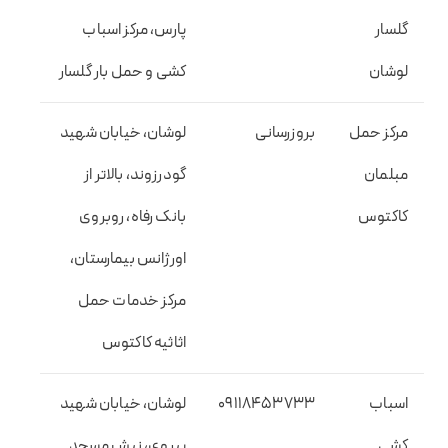
گلسار
پارس، مرکز اسباب
لوشان
کشی و حمل بار گلسار
مرکز حمل
بروزرسانی
لوشان، خیابان شهید
مبلمان
گودرزوند، بالاتر از
کاکتوس
بانک رفاه، روبروی
اورژانس بیمارستان،
مرکز خدمات حمل
اثاثیه کاکتوس
اسباب
09118453733
لوشان، خیابان شهید
کشی
پیروی، نبش مسجد