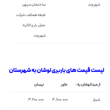
شهروند
ساختمان سپهر،
طبقه همکف، شرکت
حمل بار و اثاثیه
شهروند
لیست قیمت های باربری لوشان به شهرستان
از مبدا لوشان به :
خاور
نیسان
شیراز
4.800.000
3.200.000