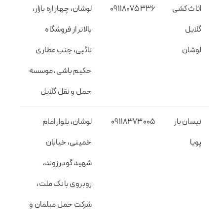
اثاث کشی
09118075336
لوشان، چهار اره بازار،
گلایل
بالاتر از فروشگاه
لوشان
نائبی، جنب عطاری
حکیم باشی، موسسه
حمل و نقل گلایل
نیسان بار
09118373005
لوشان، بلوار امام
پویا
خمینی، خیابان
شهید گودرزوند،
روبروی بانک ملت،
شرکت حمل مبلمان و