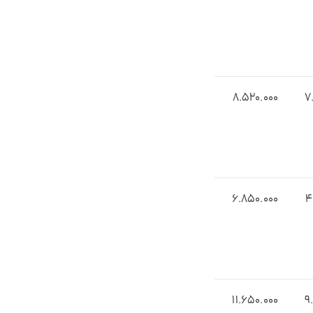
۸.5۲0.000
۷
6.8۵0.000
4
1۱.۶50.000
۹