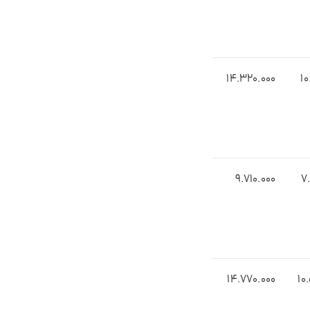
14.3۲0.000
۱۰
۹.۷۱0.000
۷
14.۷۷0.000
10