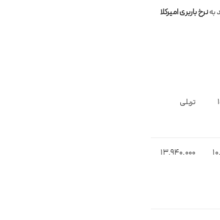
 به
نرخ باربری امیرکلا
15
تریلی
1۳.۹۴0.000
1۰