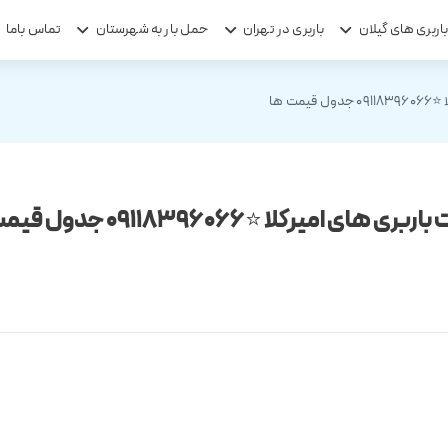
اربری های گیلان
باربری در تهران
حمل بار به شهرستان
تماس باما
مت ها
ری های امیرکلا ⭐️09118396066 جدول قیمت ها