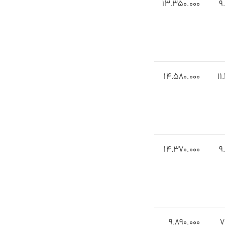
1۳.3۵0.000
9
14.۵۸0.000
1۱
14.3۷0.000
9
۹.8۹0.000
۷