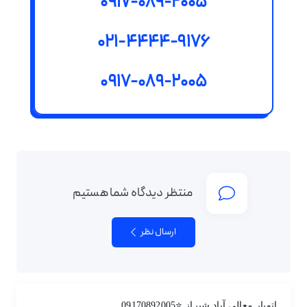
0917-089-2005
021-4444-9176
0917-089-2005
منتظر دیدگاه شما هستیم
ارسال نظر
اتوبار معالی آباد شیراز ⭐09170892005