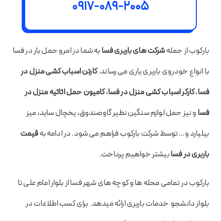
0917-089-2005
بارکوب از جمله
شرکت های باربری فسا
به شما در امرو حمل بار در فسا
با انواع خودروی باربری یاری می رساند.
کارتن اسباب کشی منزل در
فسا
،
کارگر اسباب کشی منزل در فسا
،
کامیون حمل اثاثیه منزل در
فسا
و نیز حمل لوازم سنگین نظیر گاوصندوق، یخچال ساید، میز
بیلیارد و… توسط شرکت بارکوب فراهم می شود. در ادامه به
قیمت
باربری در فسا
بیشتر خواهیم پرداخت.
بارکوب در تمامی محله ها و کوچه های شهر فسا از بلوار امام علی تا
بلوار دانشجو خدمات باربری ارائه میدهد. برای کسب اطلاعات در