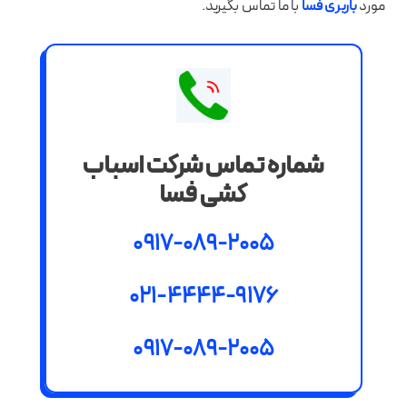
مورد
باربری فسا
با ما تماس بگیرید.
شماره تماس شرکت اسباب
کشی فسا
0917-089-2005
021-4444-9176
0917-089-2005