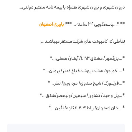
درون شهری و برون شهری همراه با بیمه نامه معتبر دولتی…
***…پاسخگویی 24 ساعته…***
باربری اصفهان
نقاطی که کامیونت های شرکت مستقر میباشند…
*…بزرگمهر/ مشتاق1،2،3/ آبشار/ مصلی…*
*… خواجو/ هشت بهشت/ باغ غدیر/ پروین…*
*…فرایبورگ/ شیخ صدوق/ مرداویج/ نظر…*
*…پل وحید/ کشاورز/ سیمین/ولیعصر/شفق…*
*…خان اصفهان/ رباط 1،2،3/ کاوه/نگین…*