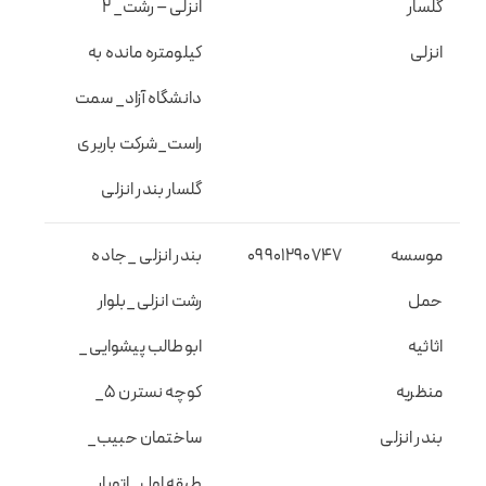
گلسار
انزلی – رشت_ ۲
انزلی
کیلومتره مانده به
دانشگاه آزاد_ سمت
راست_شرکت باربری
گلسار بندر انزلی
موسسه
09901290747
بندر انزلی _جاده
حمل
رشت انزلی_بلوار
اثاثیه
ابوطالب پیشوایی_
منظریه
کوچه نسترن 5_
بندر انزلی
ساختمان حبیب_
طبقه اول_اتوبار