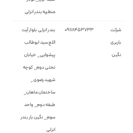
منظریه بندر انزلی
شرکت
09118453733
بندر انزلی بلوار آیت
باربری
اللع سید ابوطالب
نگین
پیشوایی_ خیابان
تختی دوم_ کوچه
شهید رضوی_
ساختمان ماهان_
طبقه دوم_ واحد
سوم_ نگین بار بندر
انزلی