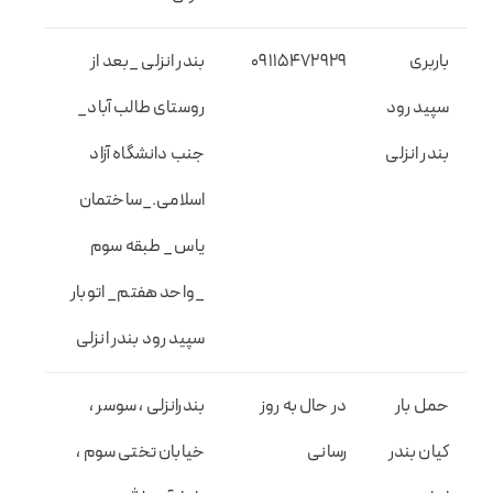
باربری
09115472929
بندر انزلی _بعد از
سپید رود
روستای طالب آباد_
بندر انزلی
جنب دانشگاه آزاد
اسلامی._ساختمان
یاس_ طبقه سوم
_واحد هفتم_ اتوبار
سپید رود بندر انزلی
حمل بار
در حال به روز
بندرانزلی ، سوسر ،
کیان بندر
رسانی
خیابان تختی سوم ،