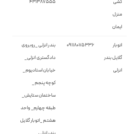
کشی
431387555
منزل
ایمان
اتوبار
09118075336
بندر انزلی _روبروی
گلایل بندر
دادگستری انزلی_
انزلی
خیابان استادیوم_
کوچه پنجم_
ساختمان ستایش_
طبقه چهارم_ واحد
هشتم _اتوبار گلایل
بندر انزلی