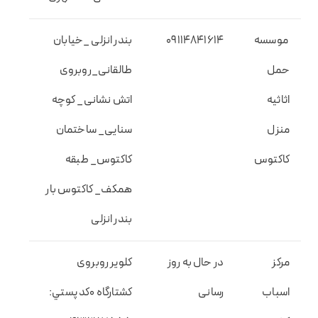
موسسه
09114841614
بندر انزلی _خیابان
حمل
طالقانی_روبروی
اثاثیه
اتش نشانی_ کوچه
منزل
سنایی_ ساختمان
کاکتوس
کاکتوس_ طبقه
همکف_ کاکتوس بار
بندر انزلی
مرکز
در حال به روز
کلویر روبروی
اسباب
رسانی
کشتارگاه 0کد پستي: