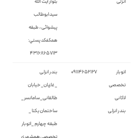
انزلی
بلوار آیت الله
سیدابوطالب
پیشوائی ، طبقه
همکفکد پستي:
4316865713
اتوبار
09114652127
بندر انزلی
تخصصی
_غازیان_خیابان
لاکانی
طالقانی_سامانسر_
بندر انزلی
ساختمان یکتا _
طبقه چهارم _اتوبار
تخصصی همشهری