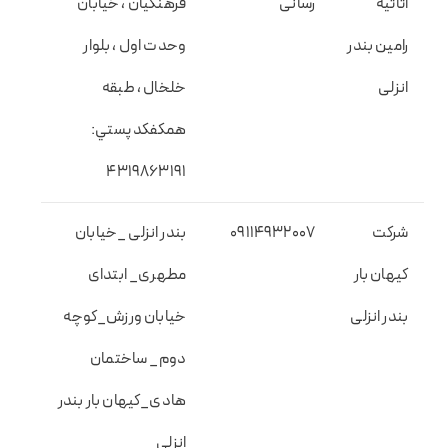
اثاثیه
رسانی
فرهنگیان ، خیابان
رامین بندر
وحدت اول ، بلوار
انزلی
خلخال ، طبقه
همکفکد پستي:
4319863191
شرکت
09114932007
بندر انزلی _خیابان
کیهان بار
مطهری_ ابتدای
بندر انزلی
خیابان ورزش_کوچه
دوم_ ساختمان
هادی_کیهان بار بندر
انزلی