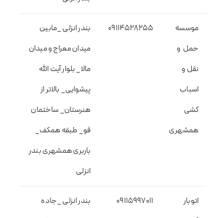
موسسه
09114528255
بندر انزلی _مابین
حمل و
میدان معراج و میدان
نقل و
مالا_ بلوار آیت الله
اسباب
پیشوایی_ بالاتر از
کشی
هنرستان_ ساختمان
همشهری
قو_ طبقه همکف_
باربری همشهری بندر
انزلی
اتوبار
09115997011
بندر انزلی _جاده