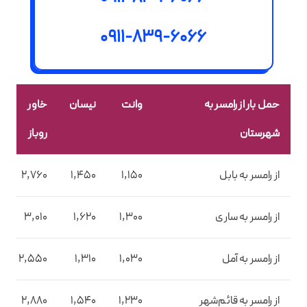
0911-839-6066
حمل بار از رامسر به
وانت
نیسان
خاور
شهرستان
روباز
از رامسر به بابل
1,150
1,450
2,760
از رامسر به ساری
1,300
1,620
3,010
از رامسر به آمل
1,030
1,310
2,550
از رامسر به قائم‌شهر
1,230
1,540
2,880