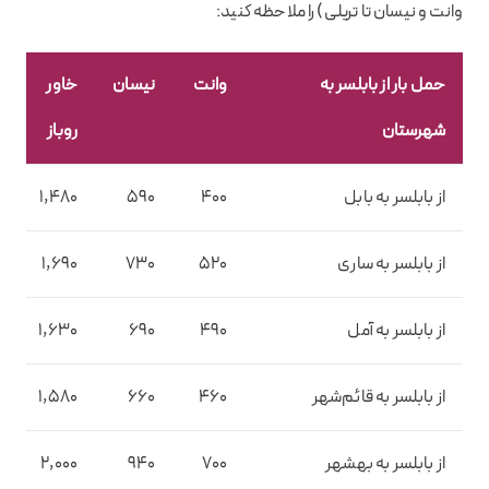
وانت و نیسان تا تریلی) را ملاحظه کنید:
حمل بار از بابلسر به
وانت
نیسان
خاور
شهرستان
روباز
از بابلسر به بابل
400
590
1,480
از بابلسر به ساری
520
730
1,690
از بابلسر به آمل
490
690
1,630
از بابلسر به قائم‌شهر
460
660
1,580
از بابلسر به بهشهر
700
940
2,000