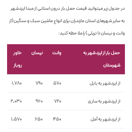
در جدول زیر میتوانید قیمت حمل بار درون استانی از مبدا ایزدشهر
به سایر شهرهای استان مازندران برای انواع ماشین سبک و سنگین(از
وانت و نیسان تا تریلی) را ملاحظه کنید:
حمل بار از ایزدشهر به
وانت
نیسان
خاور
خ
شهرستان
روباز
م
از ایزدشهر به بابل
570
790
1,780
0
از ایزدشهر به ساری
720
960
2,030
0
از ایزدشهر به آمل
450
650
1,570
0