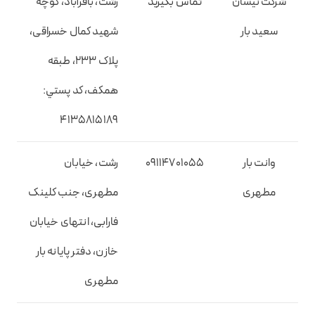
شرکت نیسان
تماس بگیرید
رشت، باقرآباد، کوچه
سعید بار
شهید کمال خسراقی،
پلاک 233، طبقه
همکف، کد پستي:
4135815189
وانت بار
09114701055
رشت، خیابان
مطهری
مطهری، جنب کلینک
فارابی، انتهای خیابان
خازن، دفتر پایانه بار
مطهری