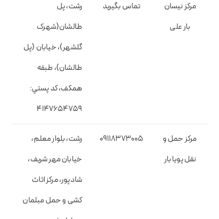
مرکز نیسان
تماس بگیرید
رشت، پل
بار علی
طالشان(شهرک
گلشهر)، خیابان (پل
طالشان)، طبقه
همکف، کد پستي:
4147654759
مرکز حمل و
09118373005
رشت، بلوار معلم،
نقل پویا بار
خیابان مهر شریف،
شادپور، مرکز اثاث
کشی و حمل مبلمان