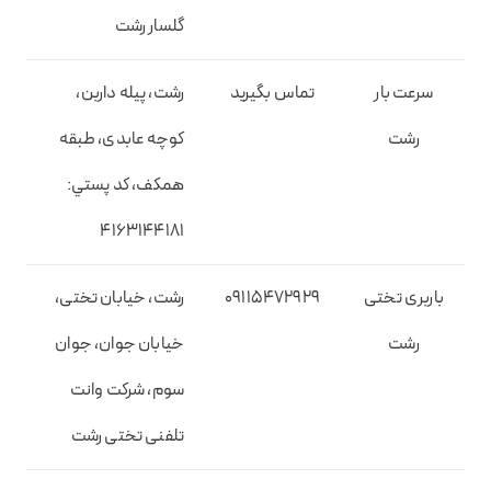
گلسار رشت
سرعت بار
تماس بگیرید
رشت، پیله داربن،
رشت
کوچه عابدی، طبقه
همکف، کد پستي:
4163144181
باربری تختی
09115472929
رشت، خیابان تختی،
رشت
خیابان جوان، جوان
سوم، شرکت وانت
تلفنی تختی رشت