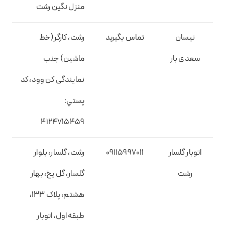
منزل نگین رشت
نیسان
تماس بگیرید
رشت، کارگر(خط
سعدی بار
ماشین) جنب
نمایندگی کن وود، کد
پستي:
4124715459
اتوبار گلسار
09115997011
رشت، گلسار، بلوار
رشت
گلسار، گل یخ، بهار
هشتم، پلاک 133،
طبقه اول، اتوبار