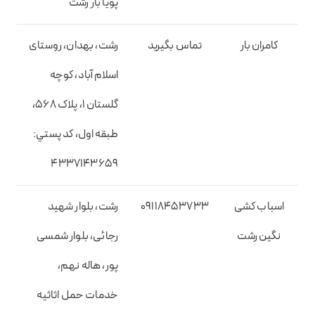
پویا بار رشت
کامران بار
تماس بگیرید
رشت، بهدان، روستای
اسلام آباد، کوچه
گلستان 1، پلاک 568،
طبقه اول، کد پستي:
4337143659
اسباب کشی
09118453733
رشت، بلوار شهید
نگین رشت
رجائی، بلوار شمسی
پور، هاله نهم،
خدمات حمل اثاثیه