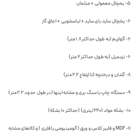
۵- یخچال معمولی + مبلمان
۶- یخچال ساید بای ساید + لباسشویی + اجاق گاز
۶- آکواریم (به طول حداکثر ۱.۸ متر)
۶- تردمیل (به طول حداکثر ۲ متر)
۸- گلدان و درختچه (تا ارتفاع ۲.۲ متر)
۹- دستگاه چاپ یا سنگ بری و مشابه اینها (در طول حدود ۲.۲ متر)
۱۰- بشکه مواد (۲۲۰ لیتری) (حداکثر ۱۰ بشکه)
۱۱- MDF و فایبر کلاس و ورق ( آلومینیومی یا فلزی ) و کالاهای مشابه