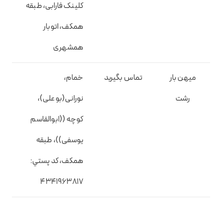
کلینک فارابی، طبقه
همکف، اتوبار
همشهری
میهن بار
تماس بگیرید
خمام،
رشت
نورانی(بوعلی)،
کوچه ((ابوالقاسم
یوسفی))، طبقه
همکف، کد پستي:
4341963817