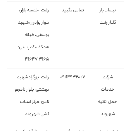
نیسان بار
تماس بگیرید
رشت، خمسه بازار،
گلبار رشت
بلوار برادران شهید
یوسفی، طبقه
همکف، کد پستي:
4164713165
شرکت
09114932007
رشت، بزرگراه شهید
خدمات
بهشتی، بلوار نامجو،
حمل اثاثیه
لادن، مرکز اسباب
شهروند
کشی شهروند