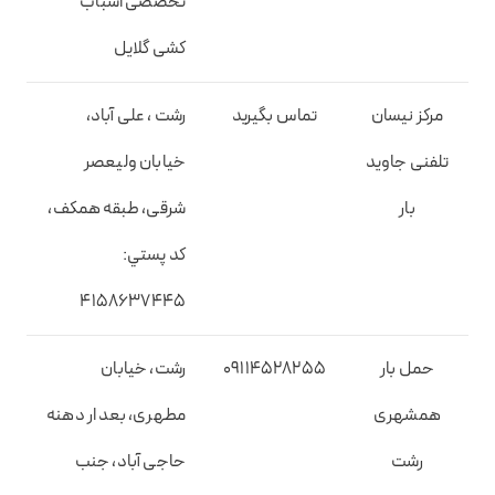
تخصصی اسباب
کشی گلایل
مرکز نیسان
تماس بگیرید
رشت ، علی آباد،
تلفنی جاوید
خیابان ولیعصر
بار
شرقی، طبقه همکف،
کد پستي:
4158637445
حمل بار
09114528255
رشت، خیابان
همشهری
مطهری، بعد ار دهنه
رشت
حاجی آباد، جنب