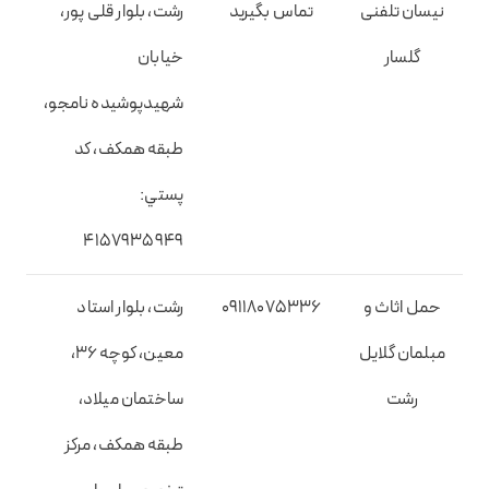
نیسان تلفنی
تماس بگیرید
رشت، بلوار قلی پور،
گلسار
خیابان
شهیدپوشیده نامجو،
طبقه همکف، کد
پستي:
4157935949
حمل اثاث و
09118075336
رشت، بلوار استاد
مبلمان گلایل
معین، کوچه 36،
رشت
ساختمان میلاد،
طبقه همکف، مرکز