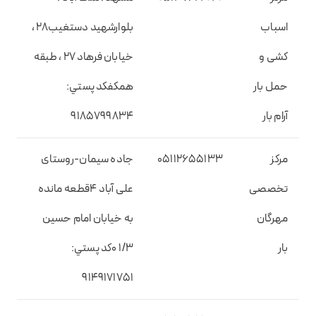
اسباب
بلوارشهید دستغیب28 ،
کشی و
خیابان فرهاد 27 ، طبقه
حمل بار
همکفکد پستي:
آرام بار
9185799834
مرکز
05112655133
جاده سیمان-روستای
تخصصی
علی آباد 4قطعه مانده
مهرگان
به خیابان امام حسین
بار
1/3 0کد پستي:
9149171751