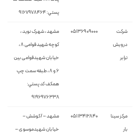
پستي: 9167978464
شرکت
05136909000
مشهد ، شهرک نوید ،
درویش
کوچه شهیدقوامی 8 ،
ترابر
خیابان شهیدقوامی بین
6 و 8 ، طبقه سمت چپ
همکف کد پستي:
9196976338
مرکز سینا
05113412840
مشهد – /کوشش –
بار
خیابان شهیدموسوی –