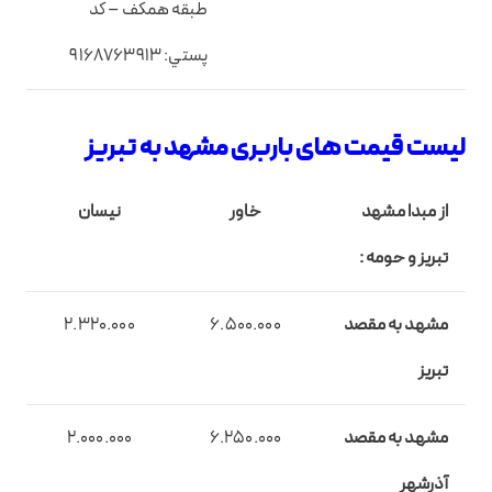
طبقه همکف – کد
پستي: 9168763913
لیست قیمت های باربری مشهد به تبریز
از مبدا مشهد
خاور
نیسان
تبریز و حومه :
مشهد به مقصد
6.500.000
2.320.000
تبریز
مشهد به مقصد
6.250.000
2.000.000
آذرشهر