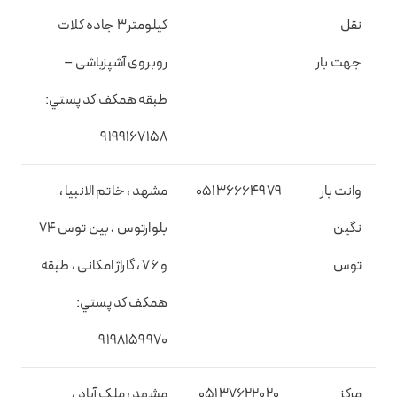
نقل
کیلومتر3 جاده کلات
جهت بار
روبروی آشپزباشی –
طبقه همکف کد پستي:
9199167158
وانت بار
05136664979
مشهد ، خاتم الانبیا ،
نگین
بلوارتوس ، بین توس 74
توس
و 76 ، گاراژ امکانی ، طبقه
همکف کد پستي:
9198159970
مرکز
05137622020
مشهد ، ملک آباد ،