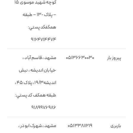
کوچه شهید موسوی 15
– پلاک -13 – طبقه
همکفکد پستي:
9164714474
پیروز بار
05136630030
مشهد ، قاسم آباد ،
خیابان اندیشه ، نبش
اندیشه19/3 ، پلاک 45 ،
طبقه همکف کد پستي:
9189976986
باربری
05133811219
مشهد ، شهرک ابوذر ،