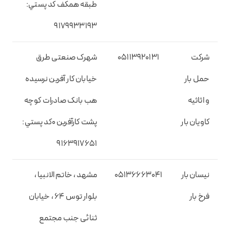
طبقه همکف کد پستي:
9179933193
شرکت
05113920131
شهرک صنعتی طرق
حمل بار
خیابان کار آفرین نرسیده
و اثاثیه
هب بانک صادرات کوچه
کاویان بار
پشت کارآفرین 0کد پستي:
9163917651
نیسان بار
05136663041
مشهد ، خاتم الانبیا ،
فرخ بار
بلوار توس 64 ، خیابان
ثنائی جنب مجتمع