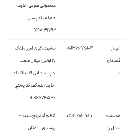
مسکونی طوبی ، طبقه
همکف کد پستي:
9198131792
اتوبار
05137675104
مشهد ، کوی امیر ، فدک
گلستان
17 اولین میلان سمت
بار
چپ ، سطانی 21 ، پلاک 101
، طبقه همکف کد پستي:
9196874549
موسسه
05136022020
کاظم آبادپنج شنبه –
حمل و
روستای تبادکان –