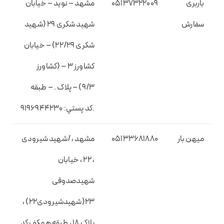
باربری
05137322009
مشهد – نوید – خیابان
سفارش
شهید شکری 29 (شهید
شکری 22/29) – خیابان
کشاورز 3 – (کشاورز
9/3) – پلاک . – طبقه
.کد پستي: 9196944230
میهن بار
05133681880
مشهد ، /شهید شیرودی
، 22 ، خیابان
شهیدصدوقی
23(شهیدشیرودی22) ،
پلاک 18 ، طبقه همکف کد