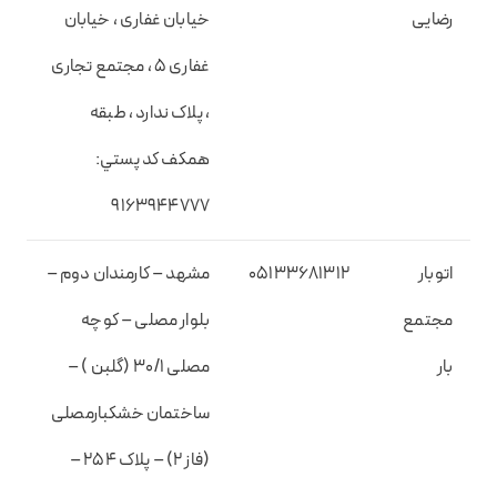
رضایی
خیابان غفاری ، خیابان
غفاری 5 ، مجتمع تجاری
، پلاک ندارد ، طبقه
همکف کد پستي:
9163944777
اتوبار
05133681312
مشهد – کارمندان دوم –
مجتمع
بلوار مصلی – کوچه
بار
مصلی 30/1 (گلبن ) –
ساختمان خشکبارمصلی
(فاز 2) – پلاک 254 –