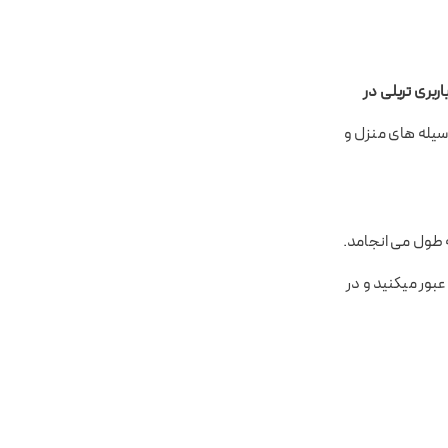
اربری تریلی در
وسیله های منزل و
 باشد و راه جاده ای تقریبا به مدت ۱۰ ساعت و ۵۵ دقیقه به طول می انجامد.
بور میکنید و در