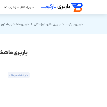
باربری های مازندران
ب
باربری بارکوب
باربری های خوزستان
باربری ماهشهر به تهران ⭐️09167994836 جدول قیمت حمل بار ماهشه
باربری های خوزستان