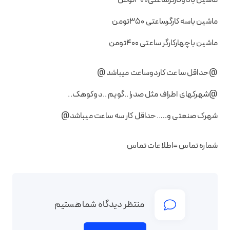
ماشین باسه کارگرساعتی 350تومن
ماشین باچهارکارگر ساعتی 400تومن
@حداقل ساعت کاردوساعت میباشد@
@شهرکهای اطراف مثل صدرا ..گویم ..دوکوهک..
شهرک صنعتی و…..حداقل کار سه ساعت میباشد@
شماره تماس =اطلاعات تماس
منتظر دیدگاه شما هستیم