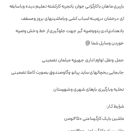
باربری ماهان باکارگرانی جوان باتجربه کارکشته تعلیم دیده وباسابقه
ای درخشان درزمینه اسباب کشی وباماشینهای بروز ومسقف
باتعدادزیادی پتووضریه گیر جهت جلوگیری از خط وخش وضربه
خوردن وسایل شما @
حمل ونقل لوازم اداری جهیزیه مبلمان تضمینی
جابجایی یخچالهای ساید پیانو وگاوصندوق بصورت کاملا تضمینی
تخلیه وبارگیری بارهای شهری وشهرستان
شرایط کـار:
ماشین بایک کارگرساعتی 250تومن
ماشین بادوکارگرساعتی300تومن