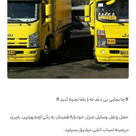
#جابجایی بی دغدغه را باما تجربه کنید#
حمل ونقل وسایل منزل خودرابااطمینان به یکی ازمجهزترین باربری
درزمینه اسباب کشی درشیراز بسپارید: