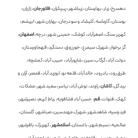
دهسرخ، زیار، بهارستان، زیباشهر، پیربکران،
فلاورجان
، زازران،
بوستان، گارماسه، کلیشاد و سودرجان، بهاران شهر، ابریشم،
کهریز سنگ، اصغرآباد، کوشک، خمینی شهر، درچه،
اصفهان
،
گز برخوار، شهرک سیمرغ، خورزوق، دستگرد، قهجاورستان،
دولت آباد، گرگاب، سین، شاپورآباد، حبیب آباد، کمشچه،
طرق‌رود، بادرود، خالدآباد، قلعه نو، ابوزید آباد، قمصر، آران و
بیدگل،
کاشان
، راوند، نوش آباد، نیاسر، سفید شهر، مشکات،
کهک، قنوات،
قم
، حسن آباد فشافویه، رباط کریم، نصیرشهر،
فردوسیه، شاهدشهر، شهرک مهندسین، صباشهر، گلستان،
صالحیه، نسیم شهر، باغستان،
اسلامشهر
، کهریزک، باقرشهر،
ده خیر حسینی، قلعه نو، خاورشهر، شهر ری، احمدآباد