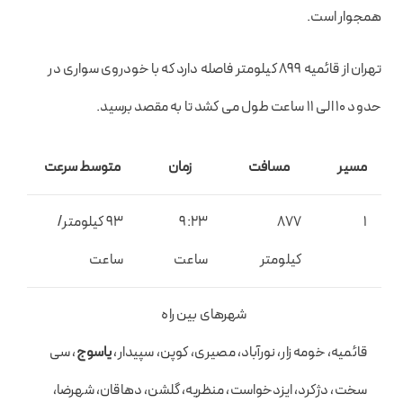
همجوار است.
تهران از قائمیه ۸۹۹ کیلومتر فاصله دارد که با خودروی سواری در
حدود ۱۰ الی ۱۱ ساعت طول می کشد تا به مقصد برسید.
مسیر
مسافت
زمان
متوسط سرعت
1
877
9:23
93 کیلومتر/
کیلومتر
ساعت
ساعت
شهرهای بین راه
قائمیه، خومه زار، نورآباد، مصیری، کوپن، سپیدار،
یاسوج
، سی
سخت، دژکرد، ایزدخواست، منظریه، گلشن، دهاقان، شهرضا،