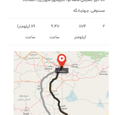
مستوفی، چهاردانگه
2
874
9:47
89 کیلومتر/
کیلومتر
ساعت
ساعت