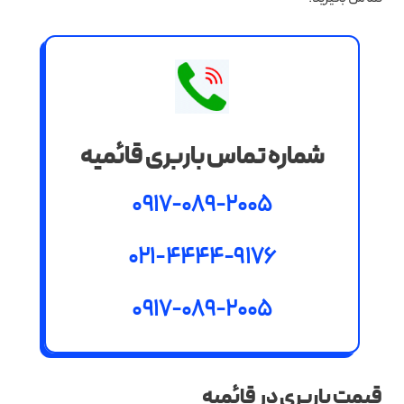
شماره تماس باربری قائمیه
0917-089-2005
021-4444-9176
0917-089-2005
قیمت باربری در قائمیه