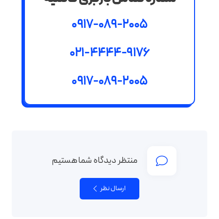
0917-089-2005
021-4444-9176
0917-089-2005
منتظر دیدگاه شما هستیم
ارسال نظر