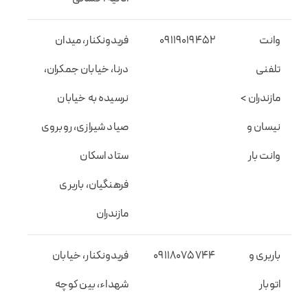
وانت
09119019452
فریدونکنار، میدان
تلفنی
درنا، خیابان جمکران،
مازندران >
نرسیده به خیابان
نیسان و
صیاد شیرازی، روبروی
وانت بار
ستاد اسکان
فرهنگیان، باربری
مازندران
باربری و
09118075744
فریدونکنار، خیابان
اتوبار
شهداء، بین کوچه