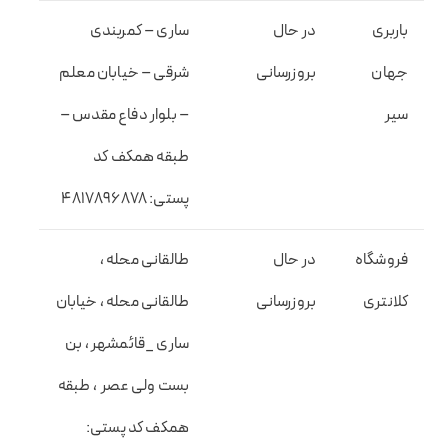
باربری
در حال
ساری – کمربندی
جهان
بروزرسانی
شرقی – خیابان معلم
سیر
– بلوار دفاع مقدس –
طبقه همکف کد
پستی: ۴۸۱۷۸۹۶۸۷۸
فروشگاه
در حال
طالقانی محله ،
کلانتری
بروزرسانی
طالقانی محله ، خیابان
ساری _قائمشهر ، بن
بست ولی عصر ، طبقه
همکف کد پستی: