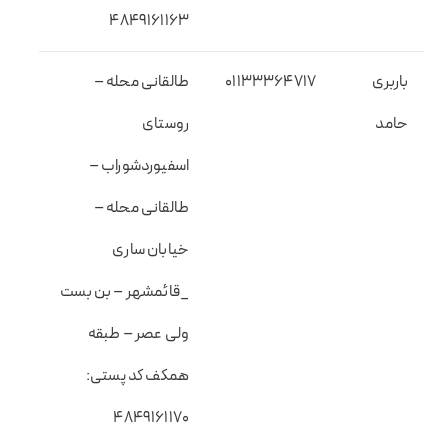
۴۸۴۹۱۶۱۱۶۳
باربری
01133364717
طالقانی محله –
حامد
روستای
اسفیوردشوراب –
طالقانی محله –
خیابان ساری
_قائمشهر – بن بست
ولی عصر – طبقه
همکف کد پستی:
۴۸۴۹۱۶۱۱۷۰