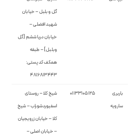
گل و بلبل – خیابان
شهید افضلی –
خیابان دریا ششم [گل
وبلبل] – طبقه
همکف کد پستی:
۴۸۱۶۸۱۳۴۴۳
باربری
01133105125
شیخ کلا – روستای
سارویه
اسفیوردشوراب – شیخ
کلا – خیابان زرویجیان
– خیابان اصلی –