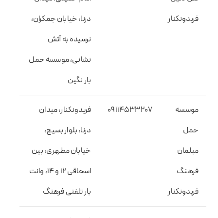
فریدونکنار
درنا، خیابان جمکران،
نرسیده به آتش
نشانی، موسسه حمل
بار نگین
موسسه
09114533207
فریدونکنار، میدان
حمل
درنا، بلوار بسیج،
مبلمان
خیابان مطهری، بین
فرهنگ
اسحاقی 12 و 14، وانت
فریدونکنار
بار تلفنی فرهنگ