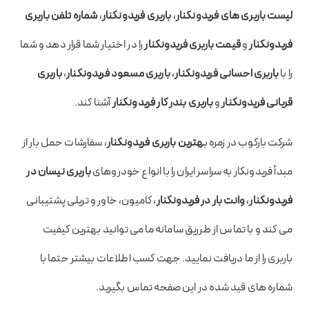
لیست باربری های فریدونکنار
،
باربری فریدونکنار
،
شماره تلفن باربری
فریدونکنار
و
قیمت باربری فریدونکنار
را در اختیار شما قرار دهد و شما
را با
باربری احسانی فریدونکنار
،
باربری مسعود فریدونکنار
،
باربری
قربانی فریدونکنار
و
باربری بندر کار فریدونکنار
آشنا کند.
شرکت بارکوب در زمره ب
هترین باربری فریدونکنار
، سفارشات حمل بار از
مبدأ فریدونکار به سراسر ایران را با انواع خودروهای
باربری نیسان در
فریدونکنار
،
وانت بار در فریدونکنار
، کامیون، خاور و تریلی پشتیبانی
می کند و با تماس از طرریق سامانه ما می توانید بهترین کیفیت
باربری را از ما دریافت نمایید. جهت کسب اطلاعات بیشتر حتما با
شماره های قید شده در این صفحه تماس بگیرید.