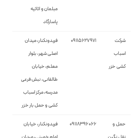
مبلمان و اثاثیه
پاسارگاد
شرکت
09115627971
فریدونکنار، میدان
اسباب
اصلی شهر، بلوار
کشی خزر
معلم، خیابان
طالقانی، نبش فرعی
مدرسه، مرکز اسباب
کشی و حمل بار خزر
حمل و
09118396066
فریدونکنار، خیابان
نقل نگین
امام خمینی، میدان