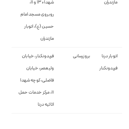
مازندران
شهداء 13 و 11،
روبروی مسجد امام
حسین (ع)، اتوبار
مازندران
اتوبار درنا
بروزرسانی
فریدونکنار، خیابان
فریدونکنار
ولیعصر، خیابان
فاضلی، کوچه شهدا
11، مرکز خدمات حمل
اثاثیه درنا