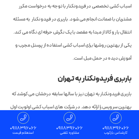
اسباب کشی تخصصی در فریدونکنار با توجه به درخواست مکرر
مشتریان با ضمانت انجام می شود. باربری در فریدونکنار به مسئله
انتقال بار و کالا از مبدا به مقصد با یک نگرش حرفه ای نگاه می کند.
یکی از بهترین روشها برای اسباب کشی استفاده از پرسنل مجرب و
آموزش دیده در حمل مبل است.
باربری فریدونکنار به تهران
باربری فریدونکنار به تهران نیز با سالها سابقه درخشان می کوشد که
بهترین سرویس را ارائه دهد. در شرکت های اسباب کشی اولویت اول
ارائه خدمات مناسب و جلب رضایت مشتری می باشد. چشم پاکی و
09118396066
09118396066
09118396066
تخصص پرسنل یکی از فاکتورهای مهم موسسه های باربری و حمل
کارشناس بارکوب
مشاوره تلفنی
استعلام قیمت