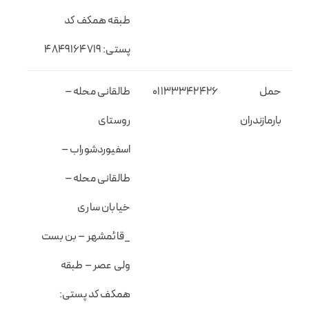
طبقه همکف کد
پستی: ۴۸۴۹۱۶۴۷۱۹
حمل
01133342426
طالقانی محله –
بارمازندران
روستای
اسفیوردشوراب –
طالقانی محله –
خیابان ساری
_قائمشهر – بن بست
ولی عصر – طبقه
همکف کد پستی: