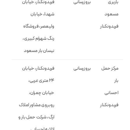
باربری
بروزرسانی
فریدونکنار، خیابان
مسعود
شهدا، خیابان
فریدونکنار
ولیعصر، فروشگاه
رنگ شهرام کبیری،
نیسان بار مسعود
مرکز حمل
بروزرسانی
فریدونکنار، خیابان
بار
24 متری غربی،
احسانی
خیابان چمران،
فریدونکنار
روبروی مشاور املاک
ارگ، شرکت حمل بار و
اثاثیه احسانی