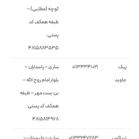
کوچه (مطلبی) –
طبقه همکف کد
پستی:
۴۸۱۵۸۸۳۵۳۵
پیک
01133341021
ساری – پاسداران –
جاوید
بلوار امام روح الله –
بن بست مهر – طبقه
همکف کد پستی:
۴۸۱۵۸۱۴۹۶۸
تیپاکس
01133247283
ساری – طبرستان –