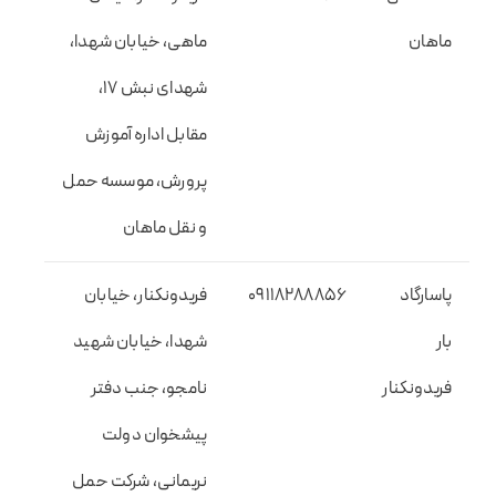
ماهان
ماهی، خیابان شهدا،
شهدای نبش 17،
مقابل اداره آموزش
پرورش، موسسه حمل
و نقل ماهان
پاسارگاد
09118288856
فریدونکنار، خیابان
بار
شهدا، خیابان شهید
فریدونکنار
نامجو، جنب دفتر
پیشخوان دولت
نریمانی، شرکت حمل