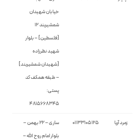
خیابان شهیدان
شمشیربند ۱۲
[فلسطین] – بلوار
شهید نظرزاده
[شهیدان شمشیربند]
– طبقه همکف کد
پستی:
۴۸۱۵۶۶۸۳۴۵
زمرد آریا
01133105125
ساری – ۲۲ بهمن –
بلوار امام روح الله –