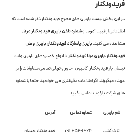
فریدونکنار
در این بخش لیست باربری های مطرح فریدونکنار ذکر شده است که
اطلاعاتی از قبیل آدرس و
شماره تلفن باربری فریدونکنار
در آن
مشاهده می کنید.
باربری پاسارگاد فریدونکنار
،
باربری وطن
فریدونکنار
،
باربری درنا فریدونکنار
با انواع خودروهای باربری وانت،
نیسان بار فریدونکنار، کامیون، خاور و تریلی تمامی سفارشات را بر
عهده میگیرند. اگر اطلاعات دقیقتری می خواهید حتما با شماره
های شرکت بارکوب تماس بگیرید.
نام باربری
شماره تماس
آدرس
اثاث کشی
09114549463
فریدونکنار، میدان