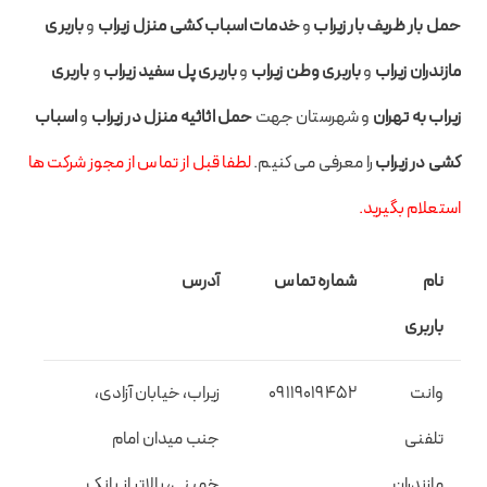
حمل بار ظریف بار زیراب
و
خدمات اسباب کشی منزل زیراب
و
باربری
مازندران زیراب
و
باربری وطن زیراب
و
باربری پل سفید زیراب
و
باربری
زیراب به تهران
و شهرستان جهت
حمل اثاثیه منزل در زیراب
و
اسباب
کشی در زیراب
را معرفی می کنیم.
لطفا قبل از تماس از مجوز شرکت ها
استعلام بگیرید.
نام
شماره تماس
آدرس
باربری
وانت
09119019452
زیراب، خیابان آزادی،
تلفنی
جنب میدان امام
مازندران
خمینی، بالاتر از بانک