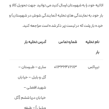
اثاثیه خود را به شهرستان ارسال کنید می توانید جهت تحویل کالا و
بار خود به نمایندگی های تخلیه (نمایندگی شوش در شهرستان) و
خرده بار رشت که در لیست زیر ذکر شده است مراجعه کنید.
نام تخلیه
شماره تماس
آدرس تخلیه بار
بار
تیپاکس
01133247283
ساری – طبرستان –
گل و بلبل – خیابان
شهید افضلی –
خیابان دریا ششم [گل
وبلبل] – طبقه