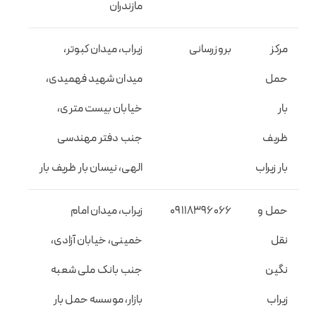
مازندران
مرکز
بروزرسانی
زیراب، میدان کبوتر،
حمل
میدان شهید فهمیدی،
بار
خیابان بیست متری،
ظریف
جنب دفتر مهندسی
بار زیراب
الهی، نیسان بار ظریف بار
حمل و
09118396066
زیراب، میدان امام
نقل
خمینی، خیابان آزادی،
نگین
جنب بانک ملی شعبه
زیراب
بازار، موسسه حمل بار