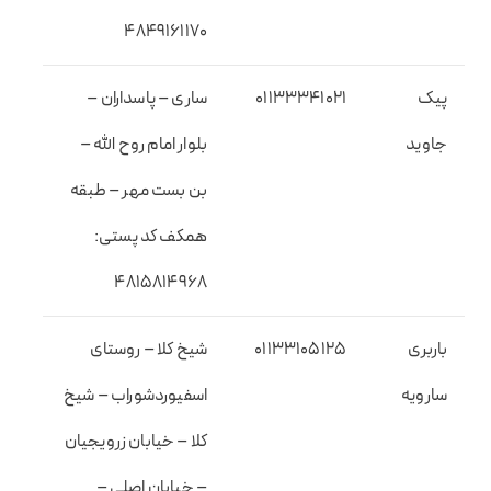
۴۸۴۹۱۶۱۱۷۰
پیک
01133341021
ساری – پاسداران –
جاوید
بلوار امام روح الله –
بن بست مهر – طبقه
همکف کد پستی:
۴۸۱۵۸۱۴۹۶۸
باربری
01133105125
شیخ کلا – روستای
سارویه
اسفیوردشوراب – شیخ
کلا – خیابان زرویجیان
– خیابان اصلی –