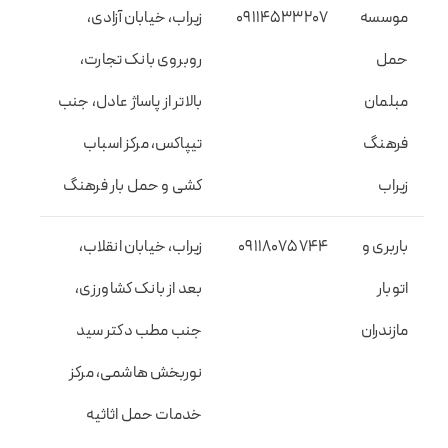
موسسه
09114533207
زیراب، خیابان آزادی،
حمل
روبروی بانک تجارت،
مبلمان
بالاتر از پاساژ عادل، جنب
فرهنگ
تیپاکس، مرکز اسباب
زیراب
کشی و حمل بار فرهنگ
باربری و
09118075744
زیراب، خیابان انقلاب،
اتوبار
بعد از بانک کشاورزی،
مازندران
جنب مطب دکتر سید
نوربخش هاشمی، مرکز
خدمات حمل اثاثیه