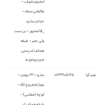
اسفیوردشوراب –
طالقانی محله –
خیابان ساری
_قائمشهر – بن بست
ولی عصر – طبقه
همکف کد پستی:
۴۸۴۹۱۶۱۱۶۳
زمرد آریا
01133105125
ساری – ۲۲ بهمن –
بلوار امام روح الله –
کوچه (مطلبی) –
طبقه همکف کد