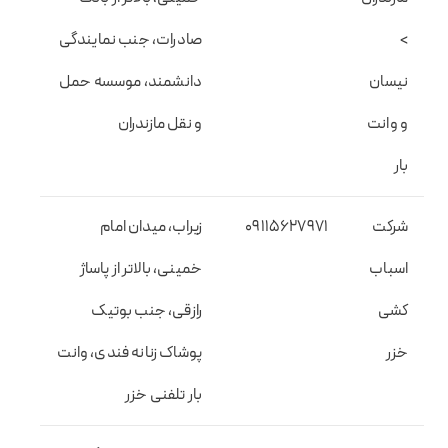
>
صادرات، جنب نمایندگی
نیسان
دانشمند، موسسه حمل
و وانت
و نقل مازندران
بار
شرکت
09115627971
زیراب، میدان امام
اسباب
خمینی، بالاتر از پاساژ
کشی
رازقی، جنب بوتیک
خزر
پوشاک زنانه فندی، وانت
بار تلفنی خزر