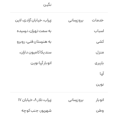
نگین
خدمات
بروزرسانی
زیراب، خیابان آزادی، لاین
اسباب
به سمت تهران، نرسیده
کشی
به هنرستان فنی، روبرو
منزل
سندیکا کامیون داران،
باربری
اتوبار آریا نوین
آریا
نوین
اتوبار
بروزرسانی
زیراب، تلار ۸، خیابان ۱۷
وطن
شهریور، جنب کوچه