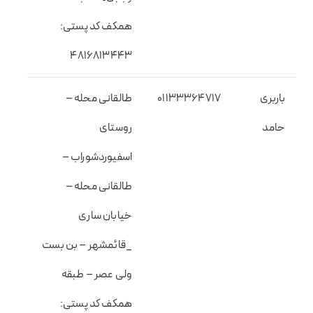
همکف کد پستی:
۴۸۱۶۸۱۳۴۴۳
باربری
01133364717
طالقانی محله –
حامد
روستای
اسفیوردشوراب –
طالقانی محله –
خیابان ساری
_قائمشهر – بن بست
ولی عصر – طبقه
همکف کد پستی: