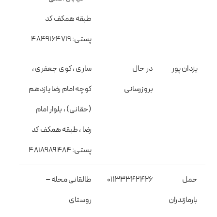
طبقه همکف کد
پستی: ۴۸۴۹۱۶۴۷۱۹
یزدان پور
در حال
ساری ، کوی جعفری ،
بروزرسانی
کوچه امام رضا یازدهم
(حقانی) ، بلوار امام
رضا ، طبقه همکف کد
پستی: ۴۸۱۸۹۸۹۴۸۴
حمل
01133342426
طالقانی محله –
بارمازندران
روستای