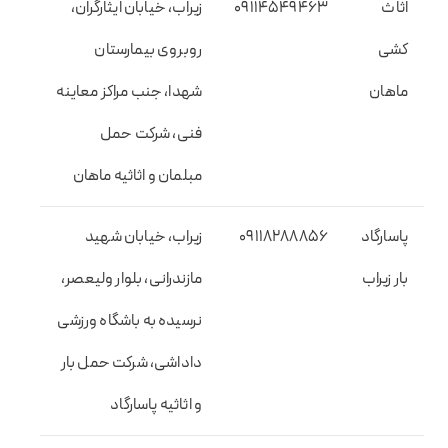
اثاث
09114549463
زیراب، خیابان ایثارگران،
کشی
روبروی بیمارستان
ماهان
شهدا، جنب مراکز معاینه
فنی، شرکت حمل
مبلمان و اثاثیه ماهان
پاسارگاد
09118288856
زیراب، خیابان شهید
بار زیراب
مازندرانی، بلوار ولیعصر،
نرسیده به باشگاه ورزشی
داداشی، شرکت حمل بار
و اثاثیه پاسارگاد