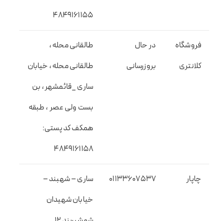
۴۸۴۹۱۶۱۱۵۵
فروشگاه
در حال
طالقانی محله ،
کلانتری
بروزرسانی
طالقانی محله ، خیابان
ساری _قائمشهر ، بن
بست ولی عصر ، طبقه
همکف کد پستی:
۴۸۴۹۱۶۱۱۵۸
چاپار
01133607537
ساری – شهبند –
خیابان شهیدان
شمشیربند ۱۲