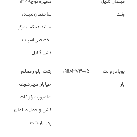
مبلمان گلایل
معین، کوچه 36،
رشت
ساختمان میلاد،
طبقه همکف، مرکز
تخصصی اسباب
کشی گلایل
پویا بار وانت
09118373005
رشت، بلوار معلم،
بار
خیابان مهر شریف،
شادپور، مرکز اثاث
کشی و حمل مبلمان
پویا بار رشت