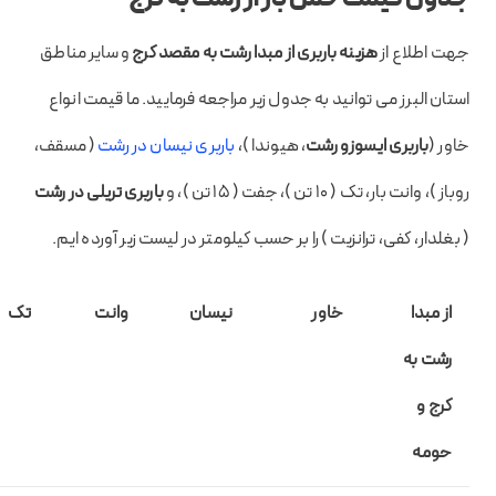
جهت اطلاع از
هزینه باربری از مبدا رشت به مقصد کرج
و سایر مناطق
استان البرز می توانید به جدول زیر مراجعه فرمایید. ما قیمت انواع
خاور (
باربری ایسوزو رشت
، هیوندا )،
باربری نیسان در رشت
( مسقف،
روباز )، وانت بار، تک ( 10 تن )، جفت ( 15 تن )، و
باربری تریلی در رشت
( بغلدار، کفی، ترانزیت ) را بر حسب کیلومتر در لیست زیر آورده ایم.
از مبدا
خاور
نیسان
وانت
تک
رشت به
کرج و
حومه