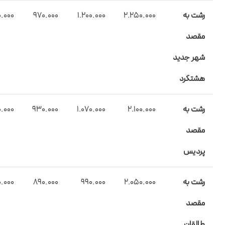
رشت به
2.250.000
1.200.000
970.000
.000
مقصد
شهر جدید
هشتگرد
رشت به
2.100.000
1.070.000
930.000
0.000
مقصد
پردیس
رشت به
2.050.000
990.000
890.000
.000
مقصد
طالقان