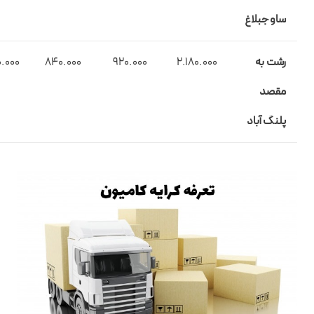
ساوجبلاغ
رشت به
2.180.000
920.000
840.000
.000
مقصد
پلنگ آباد