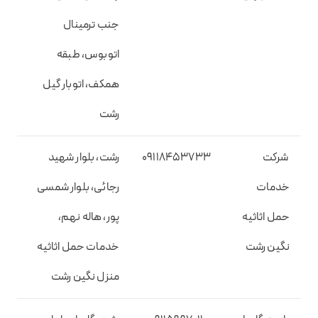
جنب ترمینال
اتوبوس، طبقه
همکف، اتوبار گیل
رشت
شرکت
09118453733
رشت، بلوار شهید
خدمات
رجائی، بلوار شمسی
حمل اثاثیه
پور، هاله نهم،
نگین رشت
خدمات حمل اثاثیه
منزل نگین رشت