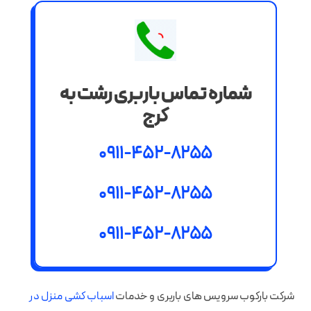
شماره تماس باربری رشت به
کرج
0911-452-8255
0911-452-8255
0911-452-8255
شرکت بارکوب سرویس های باربری و خدمات
اسباب کشی منزل در