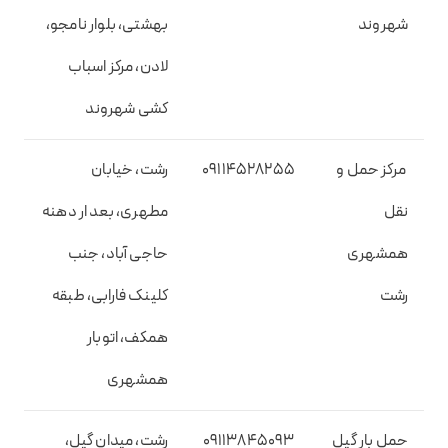
شهروند
بهشتی، بلوار نامجو،
لادن، مرکز اسباب
کشی شهروند
مرکز حمل و
09114528255
رشت، خیابان
نقل
مطهری، بعد ار دهنه
همشهری
حاجی آباد، جنب
رشت
کلینک فارابی، طبقه
همکف، اتوبار
همشهری
حمل بار گیل
09113845093
رشت، میدان گیل،