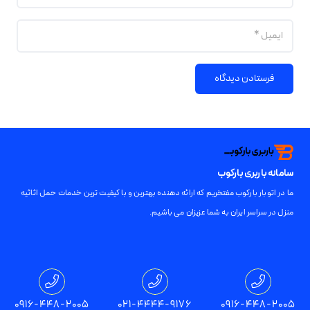
فرستادن دیدگاه
سامانه باربری بارکوب
ما در اتوبار بارکوب مفتخریم که ارائه دهنده بهترین و با کیفیت ترین خدمات حمل اثاثیه
منزل در سراسر ایران به شما عزیزان می باشیم.
تمامی حقوق برای باربری بارکوب محفوظ است
0916-448-2005
021-4444-9176
0916-448-2005