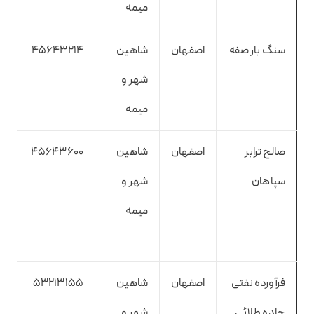
میمه
سنگ بار صفه
اصفهان
شاهین
45643214
شهر و
میمه
صالح ترابر
اصفهان
شاهین
45643600
سپاهان
شهر و
میمه
فرآورده نفتی
اصفهان
شاهین
53213155
جاده طلائی
شهر و