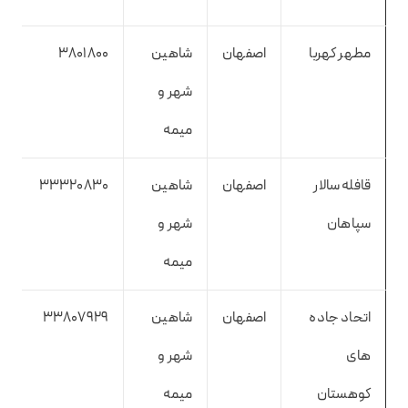
مطهر کهربا
اصفهان
شاهین
3801800
شهر و
میمه
قافله سالار
اصفهان
شاهین
33320830
سپاهان
شهر و
میمه
اتحاد جاده
اصفهان
شاهین
33807929
های
شهر و
کوهستان
میمه