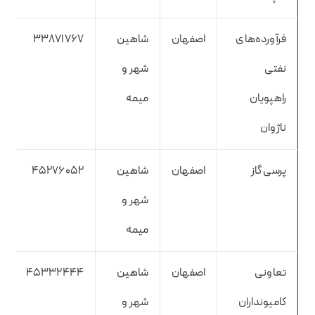
فرآورده‌های
اصفهان
شاهین
33871767
نفتی
شهر و
راهپویان
میمه
ناژوان
پرسی گاز
اصفهان
شاهین
45276052
شهر و
میمه
تعاونی
اصفهان
شاهین
45332444
کامیونداران
شهر و