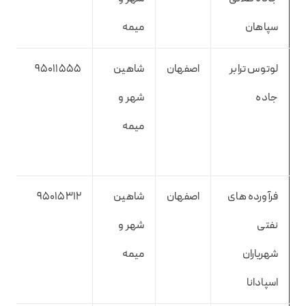
سپاهان
میمه
لوتوس ترابر
اصفهان
شاهین
95011555
جاده
شهر و
میمه
فرآورده های
اصفهان
شاهین
95015312
نفتی
شهر و
شهریاران
میمه
اسپادانا