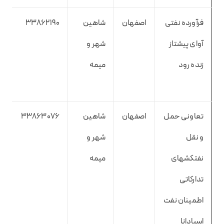
فرآورده نفتی
اصفهان
شاهین
33862190
آوای پیشتاز
شهر و
زنده رود
میمه
تعاونی حمل
اصفهان
شاهین
33863076
و نقل
شهر و
نفتکشهای
میمه
تدارکاتی
اطمینان نفت
اسپادانا