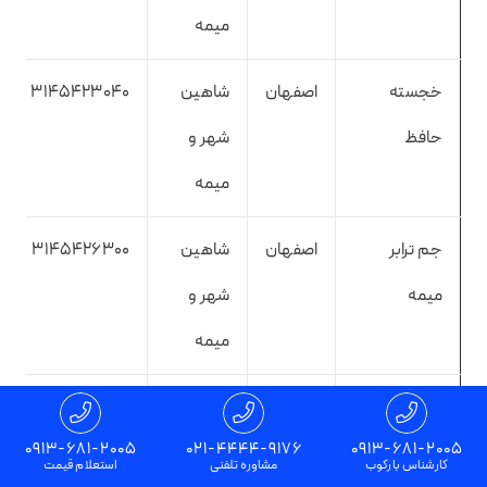
میمه
خجسته
اصفهان
شاهین
3145423040
حافظ
شهر و
میمه
جم ترابر
اصفهان
شاهین
3145426300
میمه
شهر و
میمه
حقیقت بار
اصفهان
شاهین
3145642081
0913-681-2005
021-4444-9176
0913-681-2005
شاهین شهر
شهر و
کارشناس بارکوب
مشاوره تلفنی
استعلام قیمت