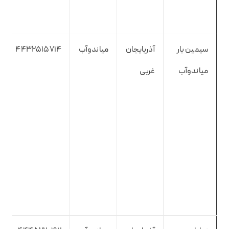
سیمین بار
آذربایجان
میاندوآب
4432515714
میاندوآب
غربی