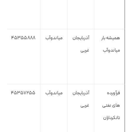
همیشه بار
آذربایجان
میاندوآب
45355888
میاندوآب
غربی
فرآورده
آذربایجان
میاندوآب
45357255
های نفتی
غربی
تانکرداران