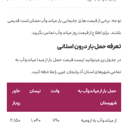
توجه: برخی از قیمت های جابجایی بار میاندوآب ممکن است قدیمی
باشند. برای اطلاع از قیمت روز میاندوآب تماس بگیرید.
تعرفه حمل بار درون استانی
در جدول زیر میتوانید لیست قیمت حمل بار از مبدا میاندوآب به
تمامی شهرهای استان آذربایجان غربی را ملاحظه کنید.
حمل بار از میاندوآب به
وانت
نیسان
خاور
شهرستان
روباز
از میاندوآب به ارومیه
790
1,040
2,150