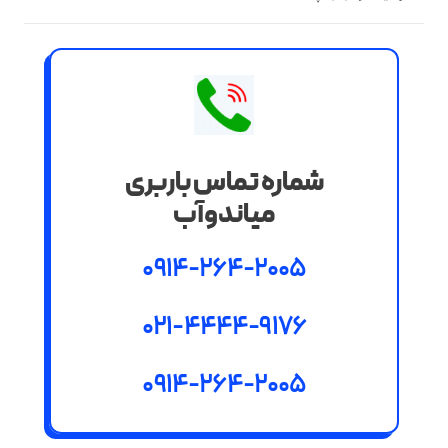
شماره تماس باربری
میاندوآب
0914-264-2005
021-4444-9176
0914-264-2005