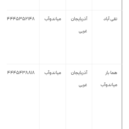
تقی آباد
آذربایجان
میاندوآب
4445352148
غربی
هما بار
آذربایجان
میاندوآب
4445438818
میاندوآب
غربی