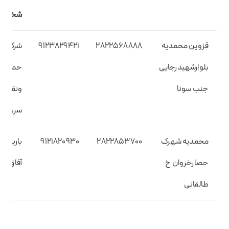
شخص
قزوین محمدیه
2822568888
9123829421
شرکت
بلوارشهیدرجایی
حمل
جنب سونا
ونقل
سروش
محمدیه شهرک
2822853700
9121820930
باربری
حصارخروان خ
آفاق
طالقانی