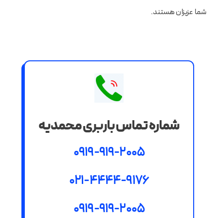
شما عزیزان هستند.
شماره تماس باربری محمدیه
0919-919-2005
021-4444-9176
0919-919-2005