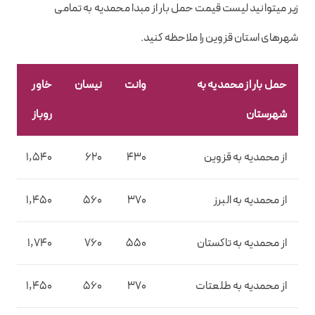
زیر میتوانید لیست قیمت حمل بار از مبدا محمدیه به تمامی
شهرهای استان قزوین را ملاحظه کنید.
حمل بار از محمدیه به
وانت
نیسان
خاور
خ
شهرستان
روباز
م
از محمدیه به قزوین
430
620
1,540
0
از محمدیه به البرز
370
560
1,450
0
از محمدیه به تاکستان
550
760
1,740
0
از محمدیه به طلعتات
370
560
1,450
0