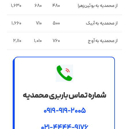
از محمدیه به بوئین‌زهرا
480
680
1,630
0
از محمدیه به آبیک
500
710
1,660
0
از محمدیه به آوج
760
1,010
2,110
0
شماره تماس باربری محمدیه
0919-919-2005
021-4444-9176