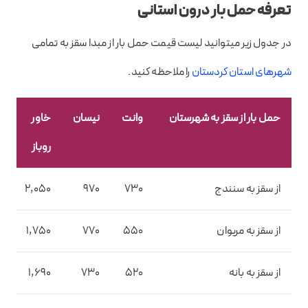
تعرفه حمل بار درون استانی
در جدول زیر میتوانید لیست قیمت حمل بار از مبدا سقز به تمامی
شهرهای استان کردستان
را ملاحظه کنید.
حمل بار از سقز به شهرستان
وانت
نیسان
خاور
روباز
از سقز به سنندج
730
970
2,050
از سقز به مریوان
550
770
1,750
از سقز به بانه
520
730
1,690