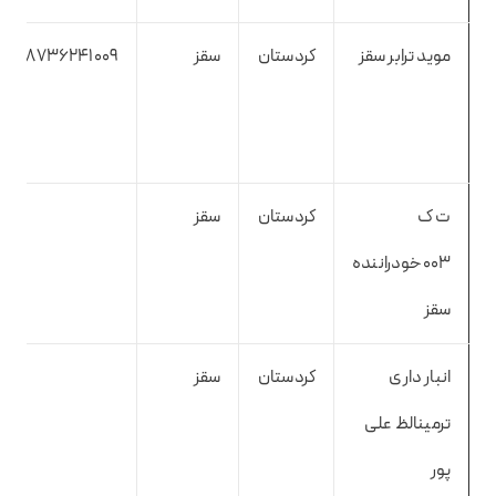
موید ترابر سقز
کردستان
سقز
8736241009
ت ک
کردستان
سقز
۰۰۳خودراننده
سقز
انبار داری
کردستان
سقز
ترمینالظ علی
پور