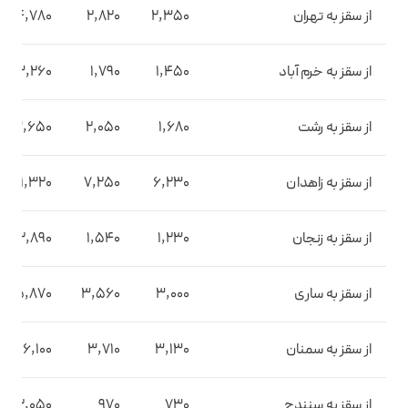
از سقز به تهران
2,350
2,820
4,780
از سقز به خرم آباد
1,450
1,790
3,260
از سقز به رشت
1,680
2,050
3,650
از سقز به زاهدان
6,230
7,250
11,320
از سقز به زنجان
1,230
1,540
2,890
از سقز به ساری
3,000
3,560
5,870
از سقز به سمنان
3,130
3,710
6,100
از سقز به سنندج
730
970
2,050