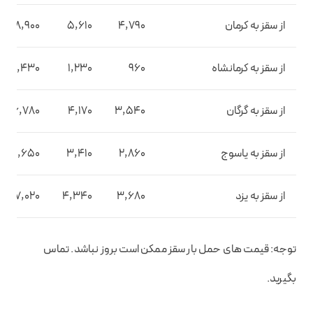
از سقز به کرمان
4,790
5,610
8,900
از سقز به کرمانشاه
960
1,230
2,430
از سقز به گرگان
3,540
4,170
6,780
از سقز به یاسوج
2,860
3,410
5,650
از سقز به یزد
3,680
4,340
7,020
توجه: قیمت های حمل بار سقز ممکن است بروز نباشد. تماس
بگیرید.