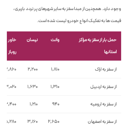
وجود دارد. همچنین از مبدا سقز به سایر شهرهای پر تردد باربری،
قیمت ها به تفکیک انواع خودرو لیست شده است.
حمل بار از سقز به مراکز
وانت
نیسان
خاور
استانها
روباز
از سقز به اراک
1,810
2,200
3,860
از سقز به اردبیل
1,310
1,630
3,020
از سقز به ارومیه
940
1,210
2,400
از سقز به اصفهان
2,650
3,160
5,280