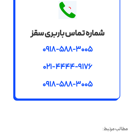
شماره تماس باربری سقز
0918-588-3005
021-4444-9176
0918-588-3005
مطالب مرتبط: