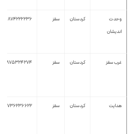
وحدت
کردستان
سقز
874222236
اندیشان
غرب سقز
کردستان
سقز
875324274
هدایت
کردستان
سقز
8736236622