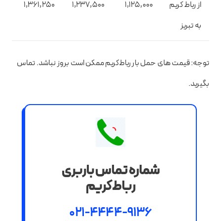
از رباط کریم
1,125,000
1,237,500
1,361,250
به تبریز
توجه: قیمت های حمل بار رباط‌کریم ممکن است بروز نباشد. تماس
بگیرید.
شماره تماس باربری
رباط‌کریم
021-4444-9136