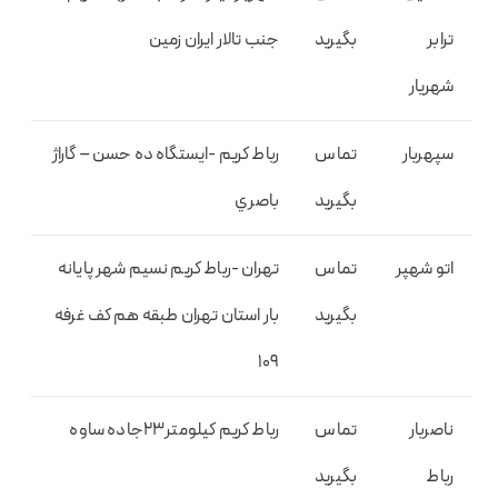
ترابر
بگیرید
جنب تالار ايران زمين
شهريار
سپهربار
تماس
رباط كريم -ايستگاه ده حسن – گاراژ
بگیرید
باصري
اتو شهپر
تماس
تهران -رباط كريم نسيم شهر پايانه
بگیرید
بار استان تهران طبقه هم كف غرفه
۱۰۹
ناصربار
تماس
رباط كريم كيلومتر۲۳جاده ساوه
رباط
بگیرید