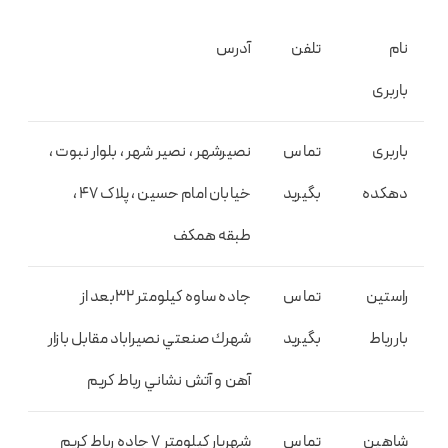
نام
تلفن
آدرس
باربری
باربری
تماس
نصیرشهر ، نصیر شهر ، بلوار نبوت ،
دهکده
بگیرید
خیابان امام حسین ، پلاک 47 ،
طبقه همکف
راستين
تماس
جاده ساوه كيلومتر ۳۲بعد از
باررباط
بگیرید
شهرك صنعتي نصيراباد مقابل بازار
آهن و آتش نشاني رباط كريم
شاهين
تماس
شهريار كيلومتر ۷ جاده رباط كريم