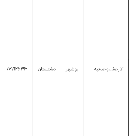
آذرخش وحدتیه
بوشهر
دشتستان
9177712633