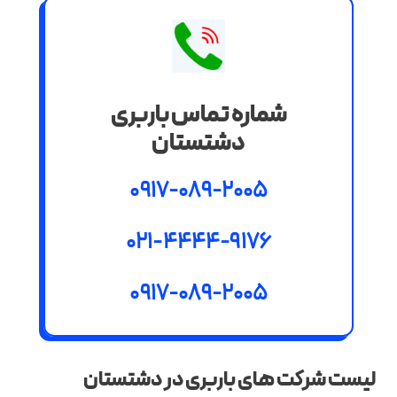
شماره تماس باربری
دشتستان
0917-089-2005
021-4444-9176
0917-089-2005
لیست شرکت های باربری در دشتستان