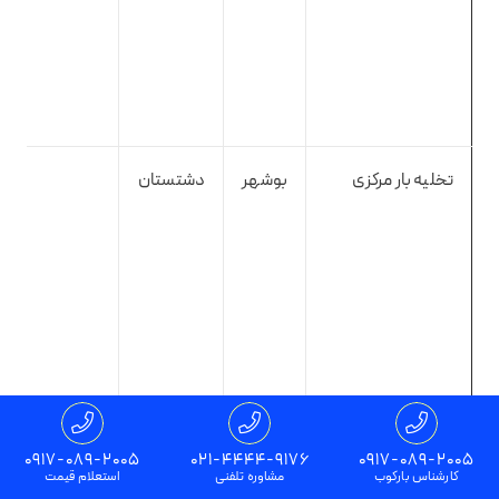
تخلیه بار مرکزی
بوشهر
دشتستان
0917-089-2005
021-4444-9176
0917-089-2005
کارشناس بارکوب
مشاوره تلفنی
استعلام قیمت