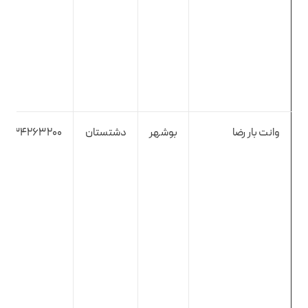
وانت بار رضا
بوشهر
دشتستان
7734263200