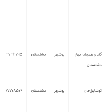
گندم همیشه بهار
بوشهر
دشتستان
9173732795
دشتستان
کوشابرازجان
بوشهر
دشتستان
9177708509