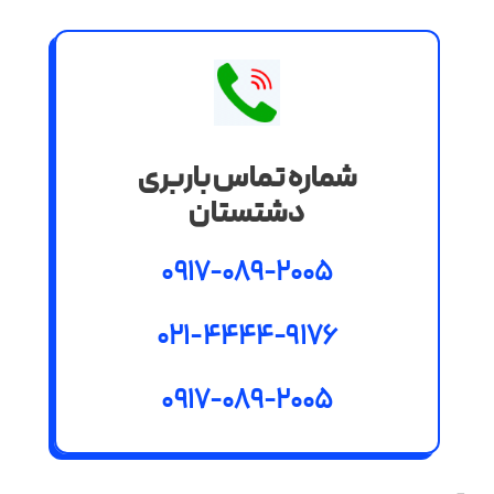
شماره تماس باربری
دشتستان
0917-089-2005
021-4444-9176
0917-089-2005