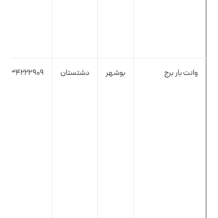
وانت بار برج
بوشهر
دشتستان
7734222909