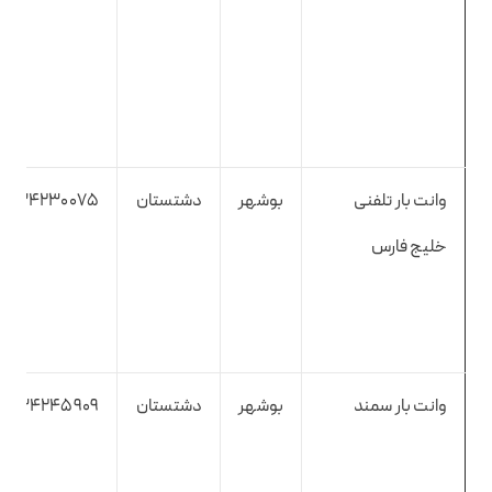
وانت بار تلفنی
بوشهر
دشتستان
7734230075
خلیج فارس
وانت بار سمند
بوشهر
دشتستان
7734245909