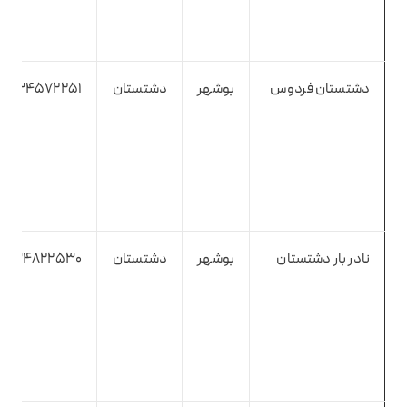
دشتستان فردوس
بوشهر
دشتستان
7734572251
نادر بار دشتستان
بوشهر
دشتستان
7734822530