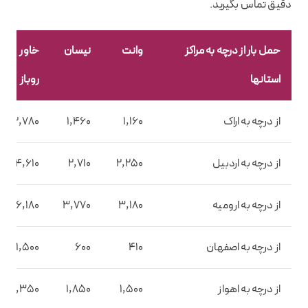
دقیق تماس بگیرید.
حمل بار از درچه به مراکز
وانت
نیسان
خاور
استانها
روباز
از درچه به اراک
1,160
1,460
2,780
از درچه به اردبیل
2,250
2,710
4,610
از درچه به ارومیه
3,180
3,770
6,180
از درچه به اصفهان
410
600
1,500
از درچه به اهواز
1,500
1,850
3,350