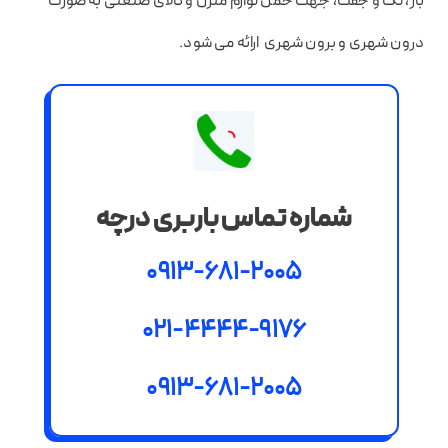
بار، تک و جفت، جهت حمل لوازم منزل و کالای صنعتی به صورت
درون شهری و برون شهری ارائه می شود.
شماره تماس باربری درچه
0913-681-2005
021-4444-9176
0913-681-2005