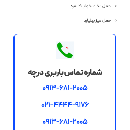
حمل تخت خواب 2 نفره
حمل میز بیلیارد
شماره تماس باربری درچه
0913-681-2005
021-4444-9176
0913-681-2005