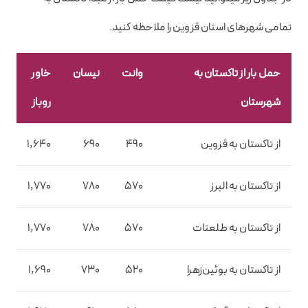
تمامی شهرهای استان قزوین را ملاحظه کنید.
حمل بار از تاکستان به
وانت
نیسان
خاور
خ
شهرستان
روباز
م
از تاکستان به قزوین
490
690
1,640
10
از تاکستان به البرز
570
780
1,770
0
از تاکستان به طلعتات
570
780
1,770
0
از تاکستان به بوئین‌زهرا
520
730
1,690
60