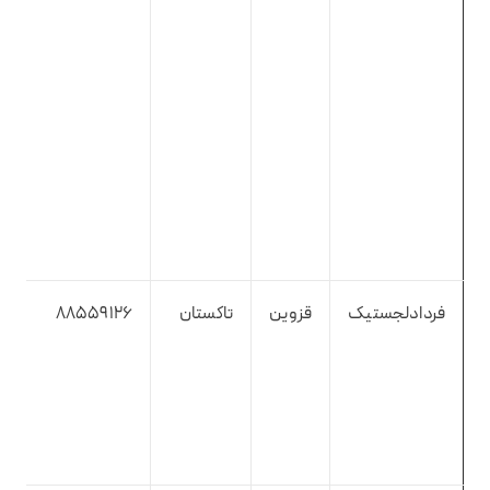
فردادلجستیک
قزوین
تاکستان
88559126