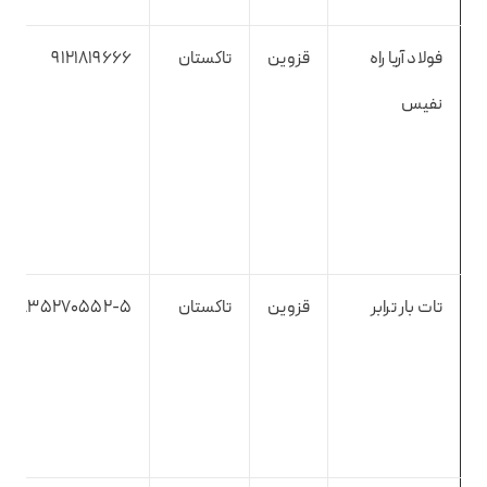
فولاد آریا راه
قزوین
تاکستان
9121819666
نفیس
تات بار ترابر
قزوین
تاکستان
۰۲۸۳۵۲۷۰۵۵۲-۵