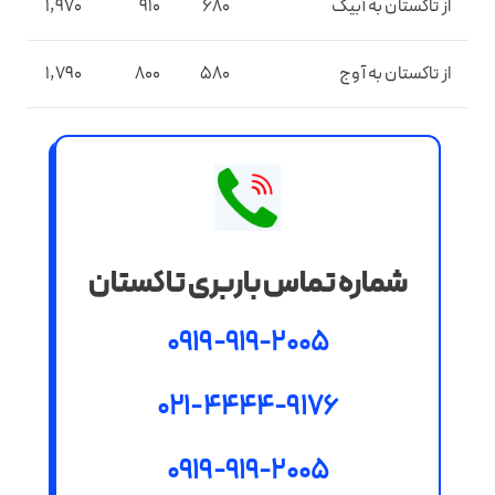
از تاکستان به آبیک
680
910
1,970
0
از تاکستان به آوج
580
800
1,790
70
شماره تماس باربری تاکستان
0919-919-2005
021-4444-9176
0919-919-2005