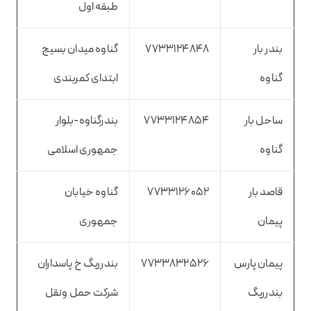
طبقه اول
بندر بار
7733124848
گناوه میدان بسیج
گناوه
ابتدای کمربندی
ساحل بار
7733124854
بندرگناوه-بلوار
گناوه
جمهوری اسلامی
قاصد بار
7733126052
گناوه خیابان
پیمان
جمهوری
پیمان پارس
7733832526
بندرریگ خ پاسداران
بندرریگ
شرکت حمل ونقل