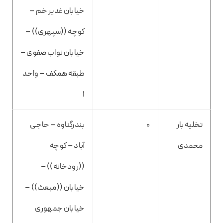
خیابان غدیر خم –
کوچه ((سپهری)) –
خیابان نواب صفوی –
طبقه همکف – واحد
۱
تخلیه بار
0
بندرگناوه – حاجی
محمدی
آباد – کوچه
((رودخانه)) –
خیابان ((مبعث)) –
خیابان جمهوری