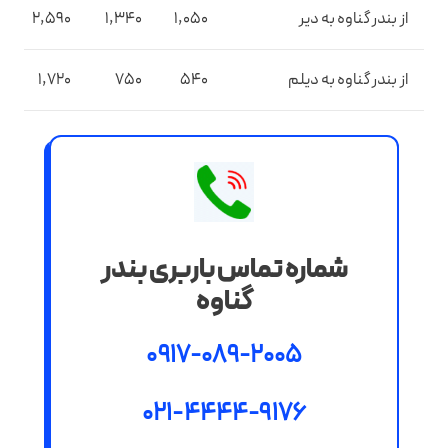
از بندر گناوه به دیر
1,050
1,340
2,590
از بندر گناوه به دیلم
540
750
1,720
شماره تماس باربری بندر
گناوه
0917-089-2005
021-4444-9176