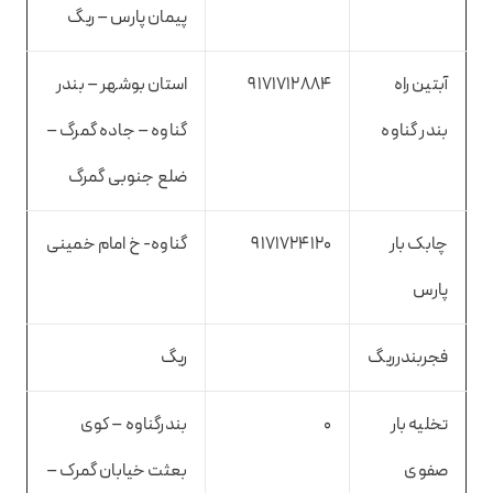
پیمان پارس – ریگ
آبتین راه
9171712884
استان بوشهر – بندر
بندر گناوه
گناوه – جاده گمرگ –
ضلع جنوبی گمرگ
چابک بار
9171724120
گناوه- خ امام خمینی
پارس
فجربندرریگ
ریگ
تخلیه بار
0
بندرگناوه – کوی
صفوی
بعثت خیابان گمرک –