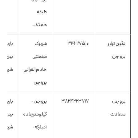
طبقه
همکف
نگین ترابر
34227510
شهرک
باربری
بروجن
صنعتی
بین
خادم القرانی
شهری
بروجن
بروجن
3824223717
بروجن-
باربری
سعادت
کیلومترجاده
بین
۱مبارکه-
شهری