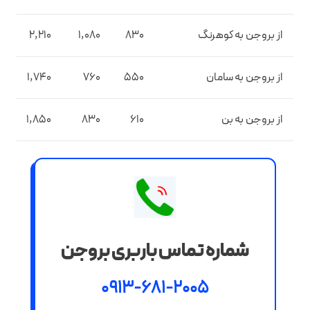
از بروجن به کوهرنگ
830
1,080
2,210
0
از بروجن به سامان
550
760
1,740
10
از بروجن به بن
610
830
1,850
0
شماره تماس باربری بروجن
0913-681-2005