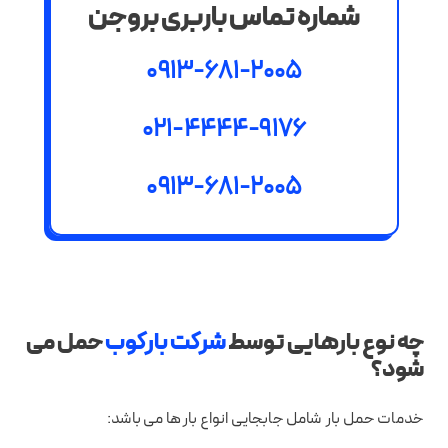
شماره تماس باربری بروجن
0913-681-2005
021-4444-9176
0913-681-2005
چه نوع بارهایی توسط
شرکت بارکوب
حمل می
شود؟
خدمات حمل بار شامل جابجایی انواع بار ها می باشد: