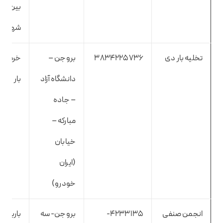
بین
شهری
تخلیه بار دی
3834225736
بروجن –
خرده
دانشگاه آزاد
بار
– جاده
مبارکه –
خیابان
(ایران
خودرو)
انجمن صنفی
۴۲۳۳۱۳۵-
بروجن- سه
باربری