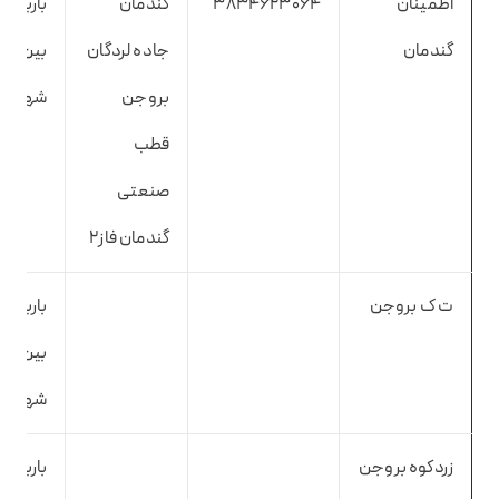
اطمینان
3834623064
گندمان
باربری
گندمان
جاده لردگان
بین
بروجن
شهری
قطب
صنعتی
گندمان فاز۲
ت ک بروجن
باربری
بین
شهری
زردکوه بروجن
باربری