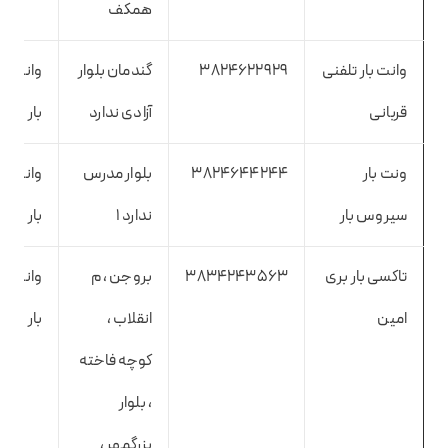
همکف
وانت بار تلفنی
3824622929
گندمان بلوار
وانت
قربانی
آزادی ندارد
بار
ونت بار
3824644244
بلوار مدرس
وانت
سیروس بار
ندارد ۱
بار
تاکسی بار بری
3834243563
بروجن ، م
وانت
امین
انقلاب ،
بار
کوچه فاخته
، بلوار
بزرگمهر ،