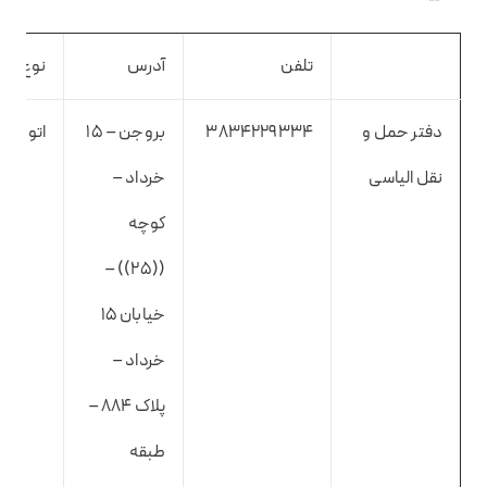
تلفن
آدرس
نوع
دفتر حمل و
3834229334
بروجن – ۱۵
اتوبار
نقل الیاسی
خرداد –
کوچه
((۲۵)) –
خیابان ۱۵
خرداد –
پلاک ۸۸۴ –
طبقه