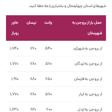
شهرهای استان چهارمحال و بختیاری را ملاحظه کنید.
حمل بار از بروجن به
وانت
نیسان
خاور
خ
شهرستان
روباز
م
از بروجن به شهرکرد
540
760
1,740
10
از بروجن به لردگان
570
780
1,770
0
از بروجن به فارسان
650
880
1,910
0
از بروجن به کیار
570
780
1,770
0
از بروجن به اردل
600
820
1,830
10