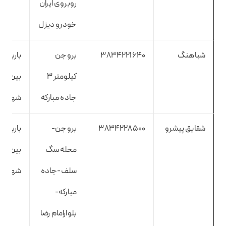
روبروی ایران
خودرو دیزل
شباهنگ
3834221640
بروجن
باربری
کیلومتر ۳
بین
جاده مبارکه
شهری
شقایق پیشرو
3834228500
بروجن-
باربری
محله سگ
بین
سلف-جاده
شهری
مبارکه-
بلوارامام رضا