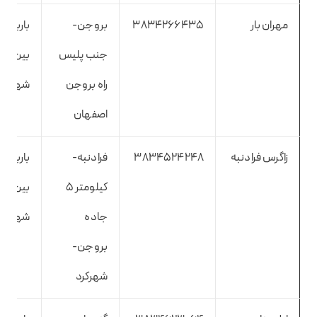
مهران بار
3834266435
بروجن-
باربری
جنب پلیس
بین
راه بروجن
شهری
اصفهان
زاگرس فرادنبه
3834524248
فرادنبه-
باربری
کیلومتر ۵
بین
جاده
شهری
بروجن-
شهرکرد