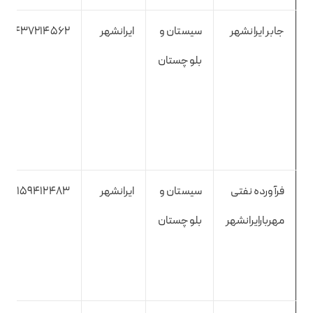
جابر ایرانشهر
سیستان و
ایرانشهر
5437214562
بلوچستان
فرآورده نفتی
سیستان و
ایرانشهر
9159412483
مهربارایرانشهر
بلوچستان