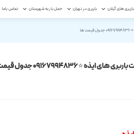
اربری های گیلان
باربری در تهران
حمل بار به شهرستان
تماس باما
ت ها
ری های ایذه ⭐️09167994836 جدول قیمت ها