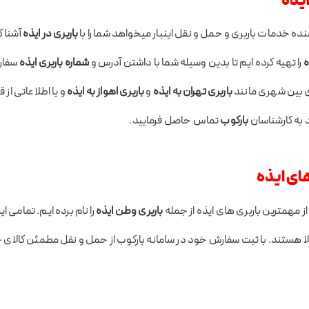
ایذه
نده خدمات باربری و حمل و نقل اینبار میخواهد شما را با
باربری در ایذه
آشنا ک
ه
را تهیه کرده ایم تا بدین وسیله شما با داشتن آدرس و
شماره باربری ایذه
سفارش
ری بین شهری مانند
باربری تهران به ایذه
و
باربری اهواز به ایذه
و یا اطلاعاتی از 
 به کارشناسان
بارکوب
تماس حاصل فرمایید.
ای ایذه
ز مهمترین باربری های ایذه از جمله
باربری وطن ایذه
را نام برده ایم. تمامی
لا هستند. با ثبت سفارش خود در سامانه بارکوب از حمل و نقل مطمئن کالا