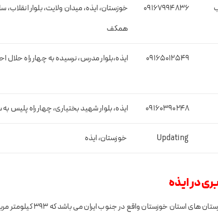
ب
09167994836
خوزستان، ایذه، میدان ولایت، بلوار انقلاب،
همکف
09165012549
ایذه،بلوار مدرس، نرسیده به چهار راه حلال احم
09160390248
ایذه، بلوار شهید بختیاری، چهار راه پلیس ب
Updating
خوزستان، ایذه
ری در ایذه
شهرستان ایذه از شهرستان های استان خوزستان و