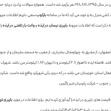
سال ۱۳۹۵،
۱۹۸،۸۷۱ نفر
برآورد شده است. همواره سوالات زیادی درباره ح
 کشی منزل به وجود می آيد که ما در سامانه
بارکوب
سعی داریم اطلاعات مربوط 
 به ذکر است که اطلاعات مربوط
باربری نیسان در ایذه
و
وانت بار تلفنی در ایذه
را
اصفهان ، از مشرق به چهارمحال بختیاری ، از مغرب به مسجد سلیمان و از جنو
رامهرمز همجوار می باشد. فاصله ایذه تا اهواز 2.7 کیلومتر و تا تهر
ل استان خوزستان می باشد در که درنزدیکی شهرکرد واقع شده است. شکرت 
ار جنوب – شرکت پارسیان شیر زاگرس.
یمت های باربری در ایذه را گردآوری کرده ایم. برای اطلاعات در مورد
باربری تر
تاریخ ۱۴۰۲/۰۲/۰۳ آماده شده است.