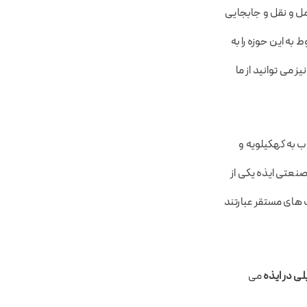
مل و نقل و جابجایی
به این حوزه را به
 نیز می توانید از ما
ب به کهکیلویه و
ان 1.82 کیلومتر می باشد. شهرک صنعتی ایذه یکی از
های مستقر عبارتند
یلی در ایذه
می