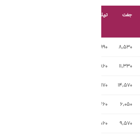
جفت
تریلی
10,990
8,530
13,860
11,330
17,170
14,570
8,460
6,050
12,060
9,570