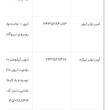
امیر ترابر ابهر
2435284083
ابهر – جاده ترانزیت 
روبروی نیروگاه برق
آرین ترابر تیراژه
2435284116
ابهر، کیلومتر ۱۰
ترانزیت ابهر-تاکستا
نرسیده به کارخانه م
غدایی دنیز، کد پست
۴۵۶۱۱۸۸۴۱۹