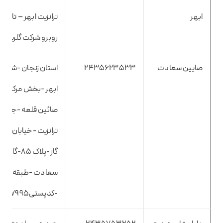
ابهر
ترانزیت ابهر – تاکست
روبرو شرکت گلریس
صایین سعادت
2435623533
استان زنجان -شهرس
ابهر -بخش مرکزی 
صائین قلعه -جاده
ترانزیت -خیابان لوول
گاز-پلاک ۸۵-گا
سعادت -طبقه هم
-کدپستی۴۵۷۴۱۴۷۹۹۵