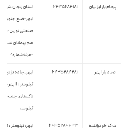
پرهام بار ایرانیان
2435284181
استان زنجان.شهرست
ابهر-ضلع جنوبی ش
صنعتی نورین-پایانه 
هم پیمانان نسیم اب
-غرفه شماره ۲
اتحاد بار ابهر
2435284281
ابهر ـ جاده ترانزیت ـ
کیلومتر ۱۰ ابهر به
تاکستان ـ جنب شرک
کیلوس
ت ک خودراننده
2435284433
ابهر، کیلومتر ۱۰