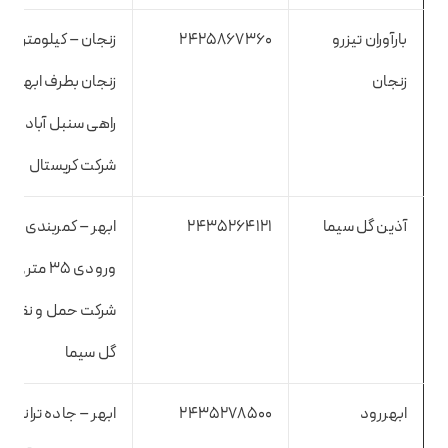
بارآوران تیزرو
2425867360
زنجان – کیلومتر 
زنجان
زنجان بطرف ابهر -س
راهی سنبل آباد- رو
شرکت کریستال
آذین گل سیما
2435264121
ابهر – کمربندی – 
ورودی ۳۵ متری –
شرکت حمل و نقل آ
گل سیما
ابهررود
2435278500
ابهر – جاده ترانزیت 