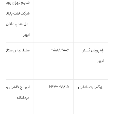
قدیم تهران روبروی
شرکت نفت پایانه ح
نقل همپیمانان نس
ابهر
راه پویان گستر
35882806
سلطانیه روستای خیر
ابهر
بزرگمهراتحادابهر
242527815
ابهر خ ۱۷شهریور 
درمانگاه