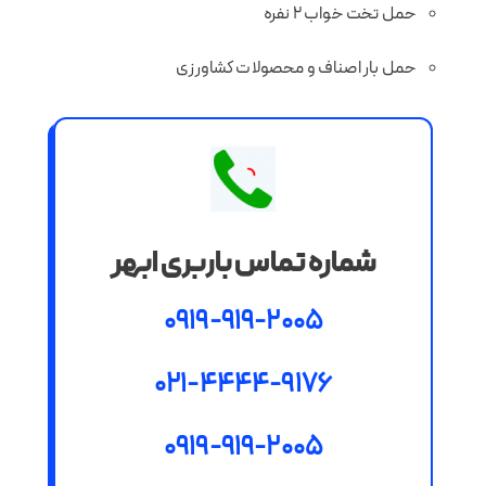
حمل تخت خواب 2 نفره
حمل بار اصناف و محصولات کشاورزی
شماره تماس باربری ابهر
0919-919-2005
021-4444-9176
0919-919-2005