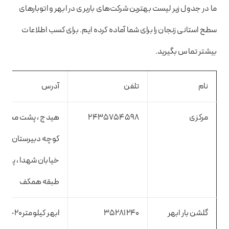
ما در جدول زیر لیست بهترین شرکت‌های باربری در ابهر و اتوبارهای
سطح استانی زنجان را برای شما آماده کرده ایم. برای کسب اطلاعات
بیشتر تماس بگیرید.
نام
تلفن
آدرس
مرکزی
2435754598
هیدج ، پشت مخابرات
کوچه دبیرستان ، ابت
طبقه همکف
گلشن بار ابهر
35281240
ابهر کیلومتر۲۰جا