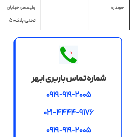
خرمدره
ولیعصر،خیابان
تختی،پلاک۵۰
شماره تماس باربری ابهر
0919-919-2005
021-4444-9176
0919-919-2005