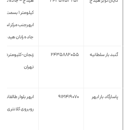
دایان ترابر هیدج
2435753252
هیدج – جاده ترانزی
کیلومتر ۱ بسمت
ابهرجنب مرکز اسقاط
جاده رانان هیدج
گنبد بار سلطانیه
2435882055
زنجان
تهران
پاسارگاد بار ابهر
9121419070
ابهر بلوار طالقانی 
روبروی کلانتری۱۱ پلاک ۸