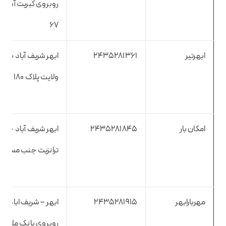
روبروی کبریت آذر – 
۶۷
ابهرتیر
2435281361
ابهر شریف آباد بلوار
ولایت پلاک ۱۸۰
امکان بار
2435281845
ابهر شریف آباد جاده
ترانزیت جنب مسجد ا
مهربارابهر
2435281915
ابهر – شریف اباد –
روبروی بانک ملی