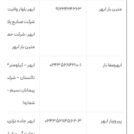
متین بار ابهر
9122424263
ابهر بلوار ولایت روب
شرکت صنایع پلاست
ابهر ، شرکت حمل و 
متین بار ابهر
ابهرصفا بار
۰۲۴۳۵۲۸۴۲۱۰-۱
ابهر – کیلوم
تاکستان – شرکت ه
پیمانان نسیم – غرف
شماره۱
پیروزبار ابهر
۰۲۴۳۵۲۸۴۵۶۲-۳
ابهر جاده ترانزیت 
نمایندگی سایپا دیز