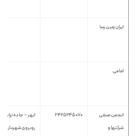
ایران زمین رسا
امامی
انجمن صنفی
2425245070
ابهر – جاده ترانزیت 
شرکتها و
روبروی شهرداری –