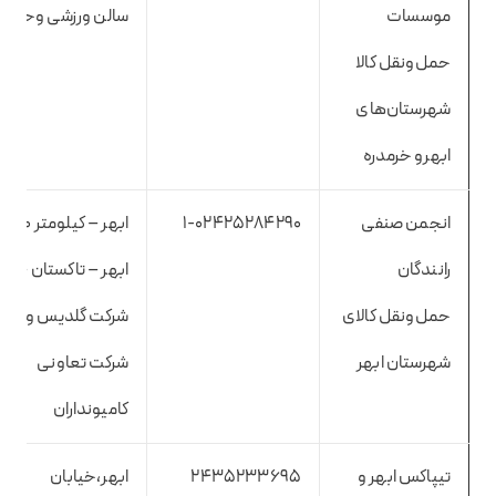
موسسات
سالن ورزشی وحدت
حمل‌ونقل کالا
شهرستان‌های
ابهرو خرمدره
انجمن صنفی
۱-۰۲۴۲۵۲۸۴۲۹۰
ابهر – کیلو
رانندگان
ابهر – تاکستان – رو
حمل‌ونقل کالای
شرکت گلدیس واقع د
شهرستان ابهر
شرکت تعاونی
کامیونداران
تیپاکس ابهر و
2435233695
ابهر،خیابان