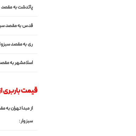
پاکدشت
به مقصد س
قدس
به مقصد سبز
ری
به مقصد سبزوار
اسلامشهر
به مقصد
قیمت باربری از
از مبدا تهران به م
سبزوار :