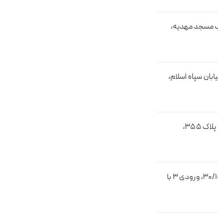
ب مسجد مهدیه،
رج، خیابان سپاه اسلام،
تهران، خیابان خاوران، جنب میدان آقا نور، پلاک 355،
تهران، جاده ساوه، پایانه نسیم شهر، غرفه30/1، ورودی 3 با