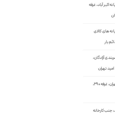
ه اکبر آباد، غرفه
انه های کالای
ربندی آزادگان،
تهران، جاده ساوه، پایانه بار بزرگ استان تهران، غرفه 290،
 کیلومتر 18 فرین اباد، جنب کارخانه