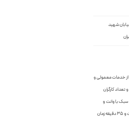
خیابان شهید
ران
ه از خدمات معمولی و
ت) و تعداد کارگران
ی سبک با وانت و
نیسان 8 ساعت و 5 دقیقه برای بار های سنگین با ماشین های کامیون و تریلی و خاور حدود 9 ساعت و 35 دقیقه زمان