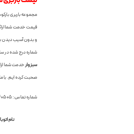
لیست باربری ه
مجموعه باربری بارک
قیمت خدمت شما ارائه 
و بدون آسیب دیدن با
شماره درج شده در سای
سبزوار
خدمت شما ارائه
صحبت کرده ایم. با ما
شماره تماس : 02122940505
نام اتوبار