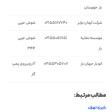
بار خوزستان
شرکت کرمان ترابر
02155187740
شوش غربی
موسسه تخلیه
02155057151
شوش غربی
بار
344
اتوبار جهان بار
02155305707
//روبرروی پمپ
گاز
مطالب مرتبط:
باربری تهران