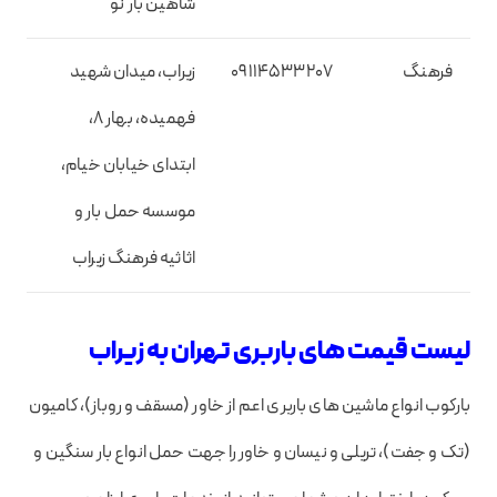
شاهین بار نو
فرهنگ
09114533207
زیراب، میدان شهید
فهمیده، بهار 8،
ابتدای خیابان خیام،
موسسه حمل بار و
اثاثیه فرهنگ زیراب
لیست قیمت های باربری تهران به زیراب
بارکوب انواع ماشین های باربری اعم از خاور (مسقف و روباز)، کامیون
(تک و جفت)، تریلی و نیسان و خاور را جهت حمل انواع بار سنگین و