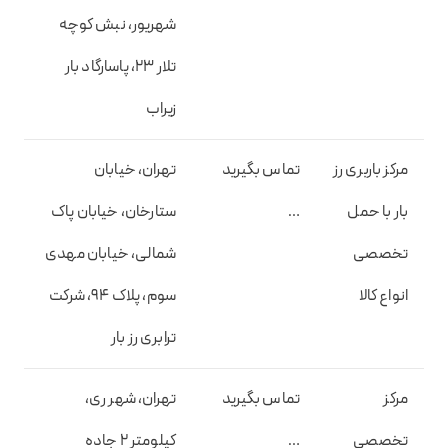
شهریور، نبش کوچه
تلار 23، پاسارگاد بار
زیراب
مرکز باربری رز
تماس بگیرید
تهران، خیابان
بار با حمل
…
ستارخان، خیابان پاک
تخصصی
شمالی، خیابان مهدی
انواع کالا
سوم، پلاک 94، شرکت
ترابری رز بار
مرکز
تماس بگیرید
تهران، شهر ری،
تخصصی
…
کیلومتر ۲ جاده