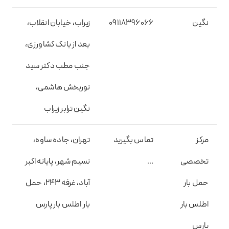
نگین
09118396066
زیراب، خیابان انقلاب،
بعد از بانک کشاورزی،
جنب مطب دکتر سید
نوربخش هاشمی،
نگین ترابر زیراب
مرکز
تماس بگیرید
تهران، جاده ساوه،
تخصصی
…
نسیم شهر، پایانه اکبر
حمل بار
آباد، غرفه ۲۴۳، حمل
اطلس بار
بار اطلس بار پارس
پارس