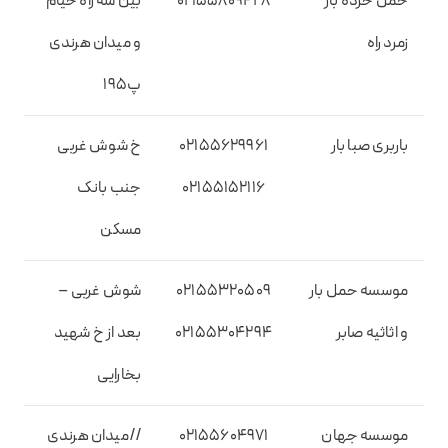
حمل خرده بار
02155809428
بین سه راه خیام
زمرد راه
و میدان هرندی
پ195
باربری صبا بار
02155629961
خ شوش غربی
02155152116
جنب بانک
مسکن
موسسه حمل بار
02155320509
شوش غربی –
و اثاثیه صابر
02155304294
بعد از خ شهید
بخارایی
موسسه جهان
02155604971
//میدان هرندی