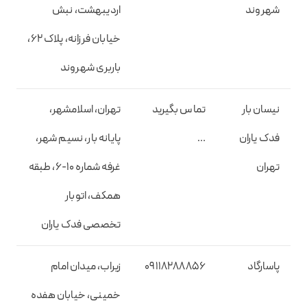
شهروند
اردیبهشت، نبش
خیابان فرزانه، پلاک 62،
باربری شهروند
نیسان بار
تماس بگیرید
تهران، اسلامشهر،
فدک یاران
…
پایانه بار، نسیم شهر،
تهران
غرفه شماره ۱۰-۶، طبقه
همکف، اتوبار
تخصصی فدک یاران
پاسارگاد
09118288856
زیراب، میدان امام
خمینی، خیابان هفده