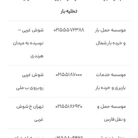
تخلیه بار
موسسه حمل بار
02155572388
شوش غربی –
و خرده بار شمال
نرسیده به میدان
هرندی
موسسه خدمات
02155187000
شوش غربی
باربری و خرده بار
روبروی ب ملی
موسسه حمل و
02155186920
تهران خ شوش
و نقل فارس
غربی