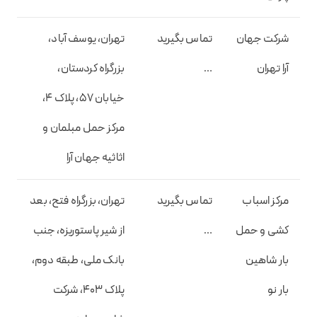
شرکت جهان
تماس بگیرید
تهران، یوسف آباد،
آرا تهران
…
بزرگراه کردستان،
خیابان 57، پلاک 4،
مرکز حمل مبلمان و
اثاثیه جهان آرا
مرکز اسباب
تماس بگیرید
تهران، بزرگراه فتح، بعد
کشی و حمل
…
از شیر پاستوریزه، جنب
بار شاهین
بانک ملی، طبقه دوم،
بار نو
پلاک 403، شرکت