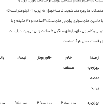
سبک در اختیار دارد و شما می توانید از خدمات باربری ارزان و
منصفانه ما بهره مند شوید. فاصله تهران به زیراب 211 کیلومتر است که
با ماشین های سواری برای بار های سبک 3 ساعت و 30 دقیقه و با
تریلی و کامیون برای بارهای سنگین 5 ساعت زمان می برد. در لیست
زیر قیمت حمل بار آمده است.
از مبدا
خاور
خاور روباز
نیسان
وانت
تهران به
مسقف
مقصد
زیراب :
تهران به
2.800.000
2.700.000
950.000
000