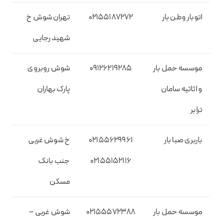
اتوبار وطن بار
02155187272
تهران شوش خ
شهید رجایی
موسسه حمل بار
09126219285
شوش روبروی
و اثاثیه سامان
پارک بهاران
ترابر
باربری صبا بار
02155629961
خ شوش غربی
02155152116
جنب بانک
مسکن
موسسه حمل بار
02155572388
شوش غربی –