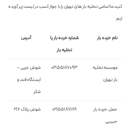
کنید ما اسامی تخلیه بار های تهران را با جواز کسب در لیست زیر آورده
ایم.
نام خرده بار
شماره خرده بار یا
آدرس
تخلیه بار
موسسه تخلیه
02155187093
شوش غربی –
بار تهران
ایستگاه قند و
شکر
حمل خرده بار
02155187189
شوش پلاک 216
حبیبی