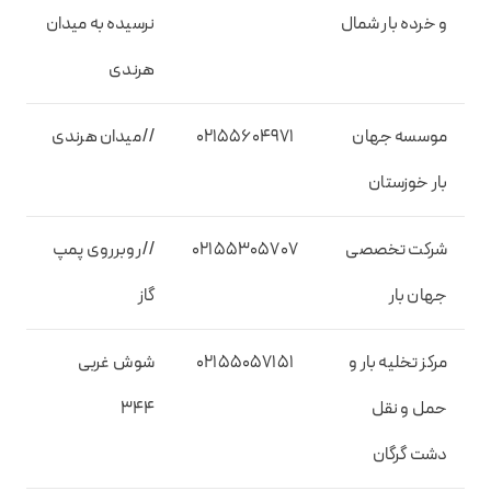
و خرده بار شمال
نرسیده به میدان
هرندی
موسسه جهان
02155604971
//میدان هرندی
بار خوزستان
شرکت تخصصی
02155305707
//روبرروی پمپ
جهان بار
گاز
مرکز تخلیه بار و
02155057151
شوش غربی
حمل و نقل
344
دشت گرگان