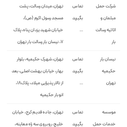
شرکت حمل
تماس
تهران، میدان رسالت، پشت
مبلمان و
بگیرید
مسجد رسول اکرم (ص)،
اثاثیه رسالت
…
خیابان شهید یزدان پناه، پلاک
بار
7، نیسان بار رسالت بار تهران
نیسان بار
تماس
تهران، شهرک حکیمیه، بلوار
حکیمیه
بگیرید
بهار، خیابان بهشت اصلی، بعد
تهران
…
از تالار پذیرایی میلاد، پلاک18،
اتوبار حکیمیه
موسسه
تماس
تهران، جاده قدیم کرج، خیابان
خدمات حمل
بگیرید
خلیج، روبروی سه راه معاینه،