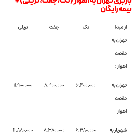
باربری تهران به اهواز (تک، جفت، تریلی) +
بیمه رایگان
از مبدا
تک
جفت
تریلی
تهران به
مقصد
اهواز :
تهران به
6.400.000
8.400.000
11.900.000
مقصد
اهواز
شهریار به
6.380.000
8.380.000
11.880.000