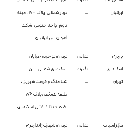
آهوان سیر
بگیرید
شهید مرتضی ورکش، خیابان
ایرانیان
…
بهار شمالی، پلاک 174، طبقه
دوم، واحد جنوبی، شرکت
آهوان سیر ایرانیان
باربری
تماس
تهران، توحید، خیابان
اسکندری
بگیرید
اسکندری شمالی، بین
تهران
…
شباهنگ و فرصت شیرازی،
طبقه همکف، پلاک 76،
خدمات اثاث کشی اسکندری
مرکز اسباب
تماس
تهران، شهرک ژاندارمری،