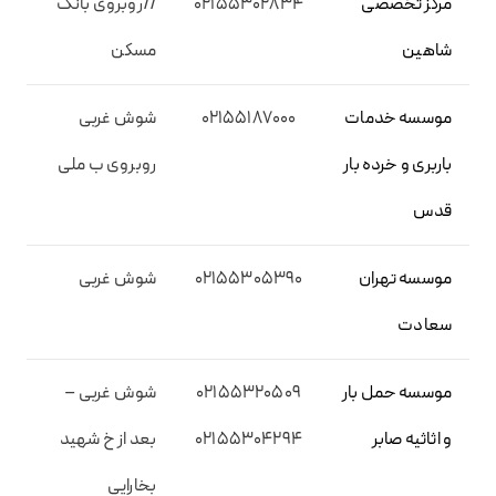
مرکز تخصصی
02155302834
//روبروی بانک
شاهین
مسکن
موسسه خدمات
02155187000
شوش غربی
باربری و خرده بار
روبروی ب ملی
قدس
موسسه تهران
02155305390
شوش غربی
سعادت
موسسه حمل بار
02155320509
شوش غربی –
و اثاثیه صابر
02155304294
بعد از خ شهید
بخارایی