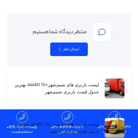
منتظر دیدگاه شما هستیم
ارسال نظر
لیست باربری های نسیم‌شهر⭐️44449176 بهترین
جدول قیمت باربری نسیم‌شهر
لیست باربری های اندیشه ⭐️44449176 بهترین
0919-919-3005
021-4444-9176
021-4444-9136
کارشناس بارکوب
مشاوره تلفنی
استعلام قیمت
جدول قیمت باربری اندیشه