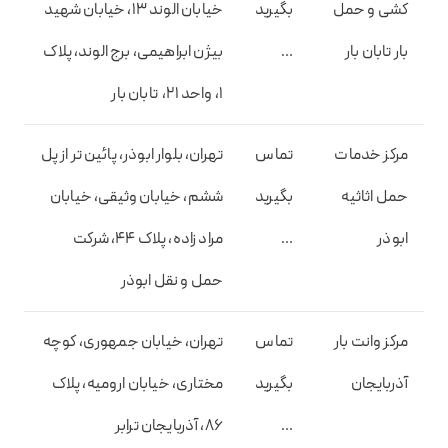
کشی و حمل
بگیرید
خیابان الوند 13، خیابان شهید
بار تابان بار
…
بیژن ابراهیمی، برج الوند، پلاک
1، واحد 21، تابان بار
مرکز خدمات
تماس
تهران، بلوار ابوذر، پائین تر از پل
حمل اثاثیه
بگیرید
ششم، خیابان وثیقی، خیابان
ابوذر
…
مراد زاده، پلاک 44، شرکت
حمل و نقل ابوذر
مرکز وانت بار
تماس
تهران، خیابان جمهوری، کوچه
آذربایجان
بگیرید
مختاری، خیابان ارومیه، پلاک
…
86، آذربایجان ترابر