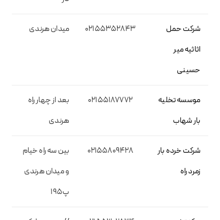
شرکت حمل
02155352843
میدان هرندی
اثاثیه میر
حسینی
موسسه تخلیه
02155187772
بعد از چهار راه
بار شهاب
هرندی
شرکت خرده بار
02155809428
بین سه راه خیام
زمرد راه
و میدان هرندی
پ195