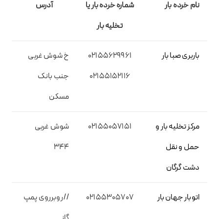
نام خرده بار
شماره خرده بار یا
آدرس
تخلیه بار
باربری صبا بار
02155629961
خ شوش غربی
02155152116
جنب بانک
مسکن
مرکز تخلیه بار و
02155057151
شوش غربی
حمل و نقل
344
دشت گرگان
اتوبار جهان بار
02155305707
//روبرروی پمپ
گاز