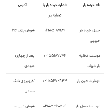
نام خرده بار
شماره خرده بار یا
آدرس
تخلیه بار
حمل خرده بار
02155187189
شوش پلاک 216
حبیبی
موسسه تخلیه
02155187772
بعد از چهارراه
بار شهاب
هرندی
اتوبار شاهین بار
02155302834
//روبروی بانک
مسکن
موسسه حمل بار
02155320509
شوش غربی –