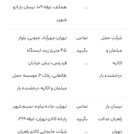
…
همکف، غرفه 109، نیسان بار اتو
شهپر
شرکت حمل
تماس
تهران، مهرآباد جنوبی، بلوار
مبلمان و
بگیرید
45 متری زرند، ایستگاه
اثاثیه
…
فردوس، نبش خیابان
درخشنده بار
طالقانی، پلاک 2، موسسه حمل
مبلمان و اثاثیه درخشنده بار
نیسان بار
تماس
تهران، جاده ساوه، نسیم شهر،
راهیان عدالت
بگیرید
پایانه کالای تهران، غرفه 319،
تهران
…
شرکت جابجایی کالای راهیان