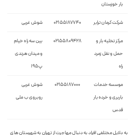
بار خوزستان
شرکت کرمان ترابر
02155187740
شوش غربی
مرکز تخلیه بار و
02155809428
بین سه راه خیام
حمل و نقل زمرد
و میدان هرندی
راه
پ195
موسسه خدمات
02155187000
شوش غربی
باربری و خرده بار
روبروی ب ملی
قدس
به دلایل مختلفی افراد به دنبال مهاجرت از تهران به شهرستان های