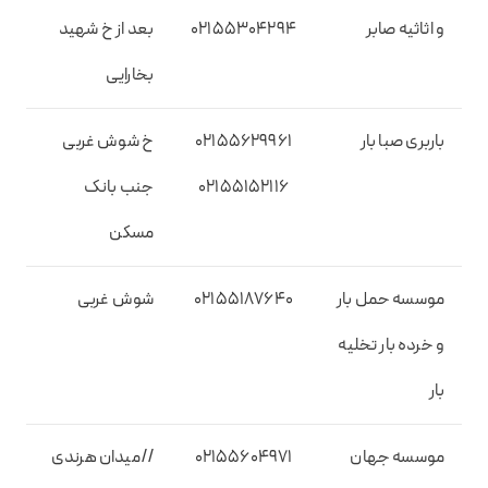
و اثاثیه صابر
02155304294
بعد از خ شهید
بخارایی
باربری صبا بار
02155629961
خ شوش غربی
02155152116
جنب بانک
مسکن
موسسه حمل بار
02155187640
شوش غربی
و خرده بار تخلیه
بار
موسسه جهان
02155604971
//میدان هرندی