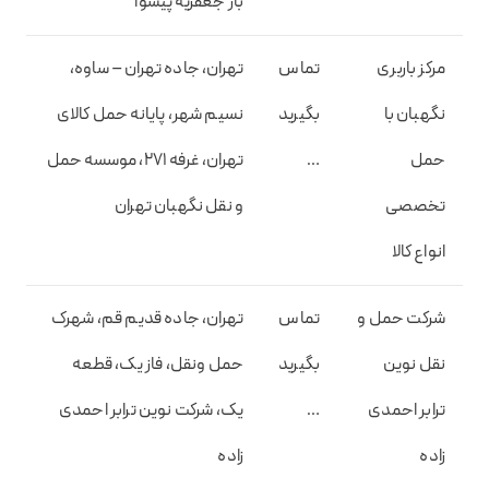
بار جعفریه پیشوا
مرکز باربری
تماس
تهران، جاده تهران – ساوه،
نگهبان با
بگیرید
نسیم شهر، پایانه حمل کالای
حمل
…
تهران، غرفه 271، موسسه حمل
تخصصی
و نقل نگهبان تهران
انواع کالا
شرکت حمل و
تماس
تهران، جاده قدیم قم، شهرک
نقل نوین
بگیرید
حمل ونقل، فاز یک، قطعه
ترابر احمدی
…
یک، شرکت نوین ترابر احمدی
زاده
زاده