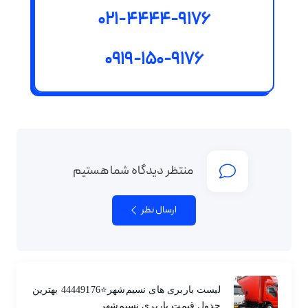
021-4444-9176
0919-150-9176
منتظر دیدگاه شما هستیم
ارسال نظر
لیست باربری های نسیم‌شهر⭐️44449176 بهترین
جدول قیمت باربری نسیم‌شهر