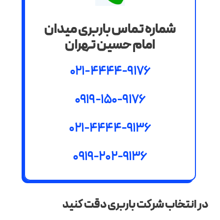
شماره تماس باربری میدان
امام حسین تهران
021-4444-9176
0919-150-9176
021-4444-9136
0919-202-9136
در انتخاب شرکت باربری دقت کنید