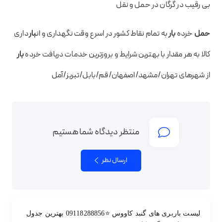
بی رقیب در گرگان در حمل و نقل
حمل
خرده
بار
به تمام نقاط کشور در اسرع وقت نگهداری و ان
بار
داری
کالا به هر مقدار با بهترین شرایط و بروزترین خدمات دریافت خرده
بار
از شهرهای تهران/مشهد/اصفهان/قم/بابل/تبریز/آمل
منتظر دیدگاه شما هستیم
ارسال نظر
لیست باربری های گنبد کاووس ⭐️09118288856 بهترین جدول