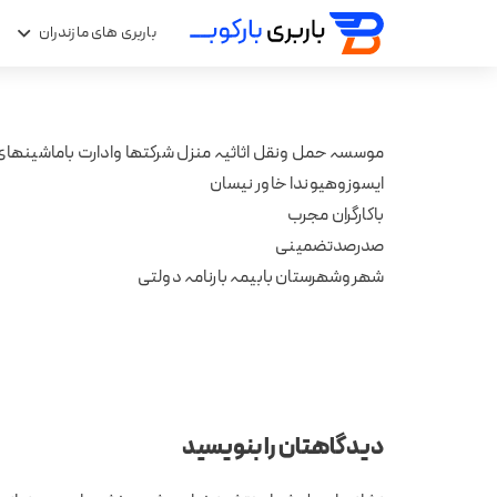
باربری های مازندران
ب
موسسہ حمل ونقل اثاثیہ منزل شرکتھا وادارت باماشینھا
ایسوزوھیوندا خاور نیسان
باکارگران مجرب
صدرصدتضمینی
شھروشھرستان بابیمہ بارنامہ دولتی
دیدگاهتان را بنویسید