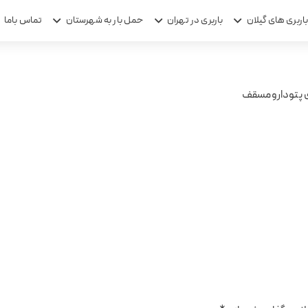
اربری های گیلان
باربری در تهران
حمل بار به شهرستان
تماس باما
ی پتودارومسقف