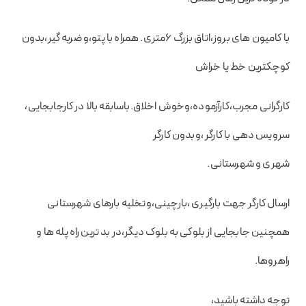
با کامیون های بروز،اتاق بزرگ ۶متری. همراه با پتو،و ضربه گیر،بدون
کوچکترین خط یا خراش
کارگرانی مجرب،کارآزموده،وخوش اخلاق.باسابقه بالا در کارجابجایی،
سرویس دهی با کارگر ،وبدون کارگر
شهری و شهرستانی.
ارسال کارگر جهت بارگیری ،بارچینی،وتخلیه بارهای شهرستانی
همچنین جابجایی از بلوکی به بلوک دیگر،در بد ترین راه پله ها و
راهروها.
توجه داشته باشید،