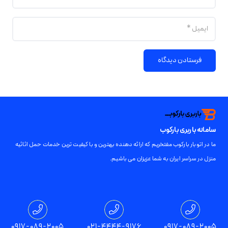
فرستادن دیدگاه
سامانه باربری بارکوب
ما در اتوبار بارکوب مفتخریم که ارائه دهنده بهترین و با کیفیت ترین خدمات حمل اثاثیه
منزل در سراسر ایران به شما عزیزان می باشیم.
تمامی حقوق برای باربری بارکوب محفوظ است
0917-089-2005
021-4444-9176
0917-089-2005