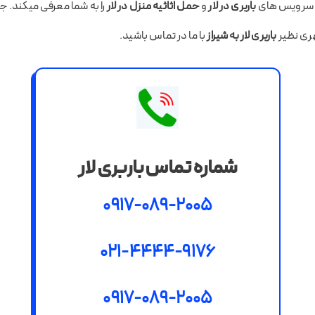
ن سرویس های
باربری در لار
و
حمل اثاثیه منزل در لار
را به شما معرفی میکند.
هری نظیر
باربری لار به شیراز
با ما در تماس باشید.
شماره تماس باربری لار
0917-089-2005
021-4444-9176
0917-089-2005