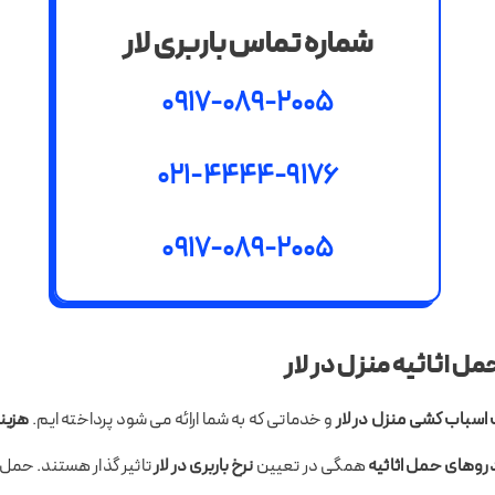
شماره تماس باربری لار
0917-089-2005
021-4444-9176
0917-089-2005
 اثاثیه منزل در لار
اسباب کشی منزل در لار
و خدماتی که به شما ارائه می شود پرداخته ایم.
هزینه
وهای حمل اثاثیه
همگی در تعیین
نرخ باربری در لار
تاثیر گذار هستند. حمل 