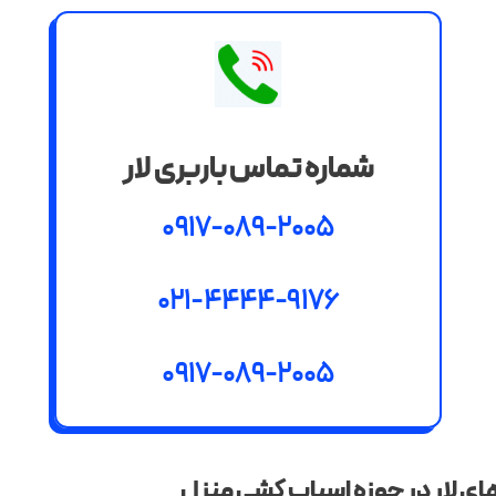
شماره تماس باربری لار
0917-089-2005
021-4444-9176
0917-089-2005
ای لار در حوزه اسباب کشی منزل