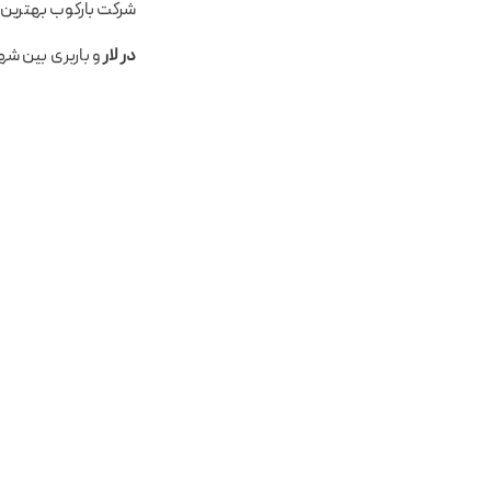
شرکت بارکوب بهتری
در لار
و باربری بین ش